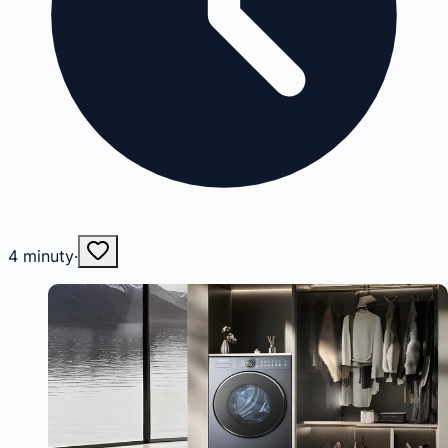
4
minuty
·