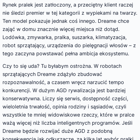
Rynek pralek jest zatłoczony, a przeciętny klient raczej
nie śledzi premier w tej kategorii z wypiekami na twarzy.
Ten model pokazuje jednak coś innego. Dreame chce
zająć w domu znacznie więcej miejsca niż dotąd.
Lodówka, zmywarka, pralka, suszarka, klimatyzacja,
robot sprzątający, urządzenia do pielęgnacji włosów – z
tego zaczyna powstawać pełna ambicja ekosystemu.
Czy to się uda? Tu byłabym ostrożna. W robotach
sprzątających Dreame zdążyło zbudować
rozpoznawalność, a czasem wręcz narzucić tempo
konkurencji. W dużym AGD rywalizacja jest bardziej
konserwatywna. Liczy się serwis, dostępność części,
wieloletnia trwałość, opinia rodziny i sąsiadów, czyli
wszystkie te mniej widowiskowe rzeczy, które w pralce
ważą więcej niż liczba inteligentnych programów. Jeśli
Dreame będzie rozwijać duże AGD z podobną
konsekwencją jak odkurzacze, za kilka lat wybór pralki