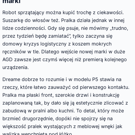
marki
Robot sprzątający można kupić trochę z ciekawości.
Suszarkę do włosów też. Pralka działa jednak w innej
lidze codzienności. Gdy się psuje, nie mówimy „trudno,
przez tydzień będę zamiatać”, tylko zaczyna się
domowy kryzys logistyczny z koszem mokrych
ręczników w tle. Dlatego wejście nowej marki w duże
AGD zawsze jest czymś więcej niż premierą kolejnego
urządzenia.
Dreame dobrze to rozumie i w modelu P5 stawia na
rzeczy, które łatwo zauważyć od pierwszego kontaktu.
Pralka ma płaski front, szerokie drzwi i konstrukcję
zaplanowaną tak, by dało się ją estetycznie zlicować z
zabudową w pralni albo kuchni. To detal, który może
brzmieć drugorzędnie, dopóki nie spojrzy się na
większość pralek wystających z meblowej wnęki jak
walizka wepchnięta pod łóżko.