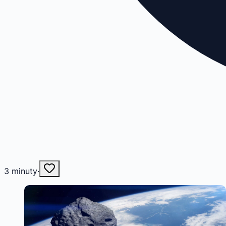
3
minuty
·