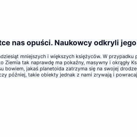
tce nas opuści. Naukowcy odkryli jeg
iesiąt mniejszych i większych księżyców. W przypadku plan
 Ziemia tak naprawdę ma pokaźny, masywny i okrągły Księż
su bowiem, jakaś planetoida zatrzyma się na swojej drodze 
 czy później, takie obiekty jednak z nami zrywają i powraca