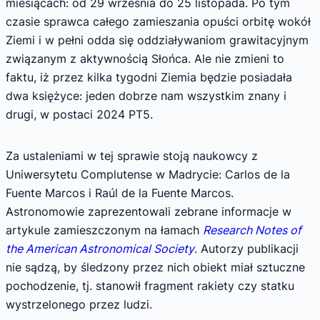
miesiącach: od 29 września do 25 listopada. Po tym
czasie sprawca całego zamieszania opuści orbitę wokół
Ziemi i w pełni odda się oddziaływaniom grawitacyjnym
związanym z aktywnością Słońca. Ale nie zmieni to
faktu, iż przez kilka tygodni Ziemia będzie posiadała
dwa księżyce: jeden dobrze nam wszystkim znany i
drugi, w postaci 2024 PT5.
Za ustaleniami w tej sprawie stoją naukowcy z
Uniwersytetu Complutense w Madrycie: Carlos de la
Fuente Marcos i Raúl de la Fuente Marcos.
Astronomowie zaprezentowali zebrane informacje w
artykule zamieszczonym na łamach
Research Notes of
the American Astronomical Society
. Autorzy publikacji
nie sądzą, by śledzony przez nich obiekt miał sztuczne
pochodzenie, tj. stanowił fragment rakiety czy statku
wystrzelonego przez ludzi.