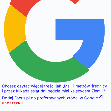
Chcesz czytać więcej treści jak
„
Ma 11 metrów średnicy
i przez kilkadziesiąt dni będzie mini księżycem Ziemi
"
?
Dodaj Focus.pl do preferowanych źródeł w Google
UDOSTĘPNIJ