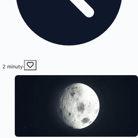
2
minuty
·