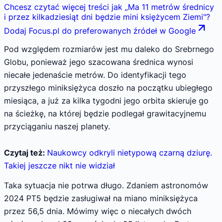
Chcesz czytać więcej treści jak
„
Ma 11 metrów średnicy
i przez kilkadziesiąt dni będzie mini księżycem Ziemi
"
?
Dodaj Focus.pl do preferowanych źródeł w Google
Pod względem rozmiarów jest mu daleko do Srebrnego
Globu, ponieważ jego szacowana średnica wynosi
niecałe jedenaście metrów. Do identyfikacji tego
przyszłego miniksiężyca doszło na początku ubiegłego
miesiąca, a już za kilka tygodni jego orbita skieruje go
na ścieżkę, na której będzie podlegał grawitacyjnemu
przyciąganiu naszej planety.
Czytaj też:
Naukowcy odkryli nietypową czarną dziurę.
Takiej jeszcze nikt nie widział
Taka sytuacja nie potrwa długo. Zdaniem astronomów
2024 PT5 będzie zasługiwał na miano miniksiężyca
przez 56,5 dnia. Mówimy więc o niecałych dwóch