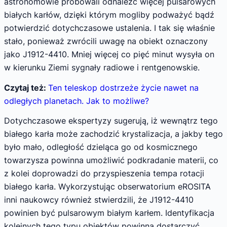
astronomowie próbowali odnaleźć więcej pulsarowych
białych karłów, dzięki którym mogliby podważyć bądź
potwierdzić dotychczasowe ustalenia. I tak się właśnie
stało, ponieważ zwrócili uwagę na obiekt oznaczony
jako J1912-4410. Mniej więcej co pięć minut wysyła on
w kierunku Ziemi sygnały radiowe i rentgenowskie.
Czytaj też:
Ten teleskop dostrzeże życie nawet na
odległych planetach. Jak to możliwe?
Dotychczasowe ekspertyzy sugerują, iż wewnątrz tego
białego karła może zachodzić krystalizacja, a jakby tego
było mało, odległość dzieląca go od kosmicznego
towarzysza powinna umożliwić podkradanie materii, co
z kolei doprowadzi do przyspieszenia tempa rotacji
białego karła. Wykorzystując obserwatorium eROSITA
inni naukowcy również stwierdzili, że J1912-4410
powinien być pulsarowym białym karłem. Identyfikacja
kolejnych tego typu obiektów powinna dostarczyć