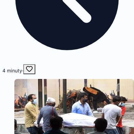
4
minuty
·