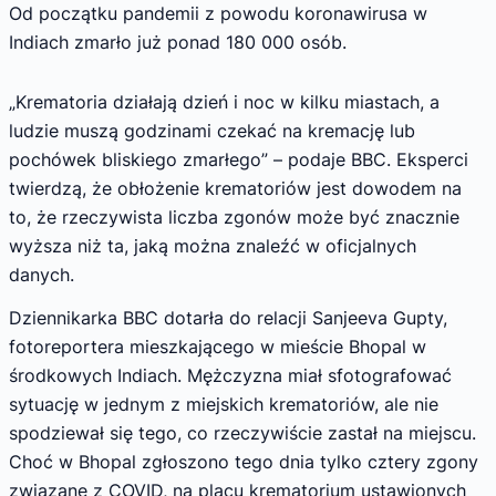
Od początku pandemii z powodu koronawirusa w
Indiach zmarło już ponad 180 000 osób.
„Krematoria działają dzień i noc w kilku miastach, a
ludzie muszą godzinami czekać na kremację lub
pochówek bliskiego zmarłego” – podaje BBC. Eksperci
twierdzą, że obłożenie krematoriów jest dowodem na
to, że rzeczywista liczba zgonów może być znacznie
wyższa niż ta, jaką można znaleźć w oficjalnych
danych.
Dziennikarka BBC dotarła do relacji Sanjeeva Gupty,
fotoreportera mieszkającego w mieście Bhopal w
środkowych Indiach. Mężczyzna miał sfotografować
sytuację w jednym z miejskich krematoriów, ale nie
spodziewał się tego, co rzeczywiście zastał na miejscu.
Choć w Bhopal zgłoszono tego dnia tylko cztery zgony
związane z COVID, na placu krematorium ustawionych