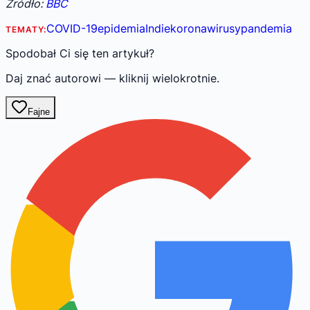
Źródło:
BBC
COVID-19
epidemia
Indie
koronawirusy
pandemia
TEMATY:
Spodobał Ci się ten artykuł?
Daj znać autorowi — kliknij wielokrotnie.
Fajne