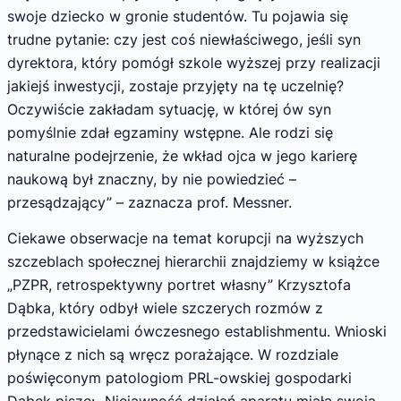
swoje dziecko w gronie studentów. Tu pojawia się
trudne pytanie: czy jest coś niewłaściwego, jeśli syn
dyrektora, który pomógł szkole wyższej przy realizacji
jakiejś inwestycji, zostaje przyjęty na tę uczelnię?
Oczywiście zakładam sytuację, w której ów syn
pomyślnie zdał egzaminy wstępne. Ale rodzi się
naturalne podejrzenie, że wkład ojca w jego karierę
naukową był znaczny, by nie powiedzieć –
przesądzający” – zaznacza prof. Messner.
Ciekawe obserwacje na temat korupcji na wyższych
szczeblach społecznej hierarchii znajdziemy w książce
„PZPR, retrospektywny portret własny” Krzysztofa
Dąbka, który odbył wiele szczerych rozmów z
przedstawicielami ówczesnego establishmentu. Wnioski
płynące z nich są wręcz porażające. W rozdziale
poświęconym patologiom PRL-owskiej gospodarki
Dąbek pisze: „Niejawność działań aparatu miała swoją