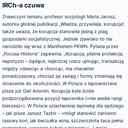
IRCh-a czuwa
Znawczyni tematu, profesor socjologii Maria Jarosz,
autorka głośnej publikacji „Władza, przywileje, korupcja”,
także uważa, że korupcja stanowiła jedną z plag
gospodarki socjalistycznej. Jednak zjawisko to nie
narodziło się wraz z Manifestem PKWN. Pytana przez
„Focusa Historia” zapewnia: „Korupcja, płatna protekcja,
nepotyzm – będące, najkrócej rzecz ujmując, transakcją
między »dawcą« a »biorcą«, ma charakter
ponadczasowy, chociaż jej zasięg i formy zmieniają się
stosownie do okoliczności. W Polsce o łapownictwie
pisze już Gall Anonim. Korupcja była ściśle
podporządkowana pozycji łapownika (»nie wedle rangi
bierzesz«). W Polsce szlacheckiej łapówkę dla sędziego
– jak pisze Janusz Tazbir – »mógł stanowić zarówno
rasowy koń, jak beczułka wina, szczerozłota taca pełna