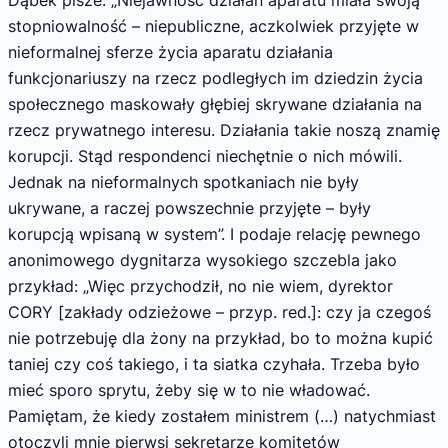
stopniowalność – niepubliczne, aczkolwiek przyjęte w
nieformalnej sferze życia aparatu działania
funkcjonariuszy na rzecz podległych im dziedzin życia
społecznego maskowały głębiej skrywane działania na
rzecz prywatnego interesu. Działania takie noszą znamię
korupcji. Stąd respondenci niechętnie o nich mówili.
Jednak na nieformalnych spotkaniach nie były
ukrywane, a raczej powszechnie przyjęte – były
korupcją wpisaną w system”. I podaje relację pewnego
anonimowego dygnitarza wysokiego szczebla jako
przykład: „Więc przychodził, no nie wiem, dyrektor
CORY [zakłady odzieżowe – przyp. red.]: czy ja czegoś
nie potrzebuję dla żony na przykład, bo to można kupić
taniej czy coś takiego, i ta siatka czyhała. Trzeba było
mieć sporo sprytu, żeby się w to nie władować.
Pamiętam, że kiedy zostałem ministrem (…) natychmiast
otoczyli mnie pierwsi sekretarze komitetów