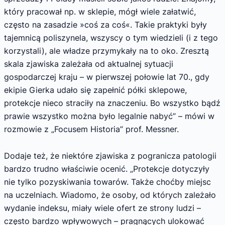
który pracował np. w sklepie, mógł wiele załatwić,
często na zasadzie »coś za coś«. Takie praktyki były
tajemnicą poliszynela, wszyscy o tym wiedzieli (i z tego
korzystali), ale władze przymykały na to oko. Zresztą
skala zjawiska zależała od aktualnej sytuacji
gospodarczej kraju – w pierwszej połowie lat 70., gdy
ekipie Gierka udało się zapełnić półki sklepowe,
protekcje nieco straciły na znaczeniu. Bo wszystko bądź
prawie wszystko można było legalnie nabyć” – mówi w
rozmowie z „Focusem Historia” prof. Messner.
Dodaje też, że niektóre zjawiska z pogranicza patologii
bardzo trudno właściwie ocenić. „Protekcje dotyczyły
nie tylko pozyskiwania towarów. Także choćby miejsc
na uczelniach. Wiadomo, że osoby, od których zależało
wydanie indeksu, miały wiele ofert ze strony ludzi –
często bardzo wpływowych – pragnących ulokować