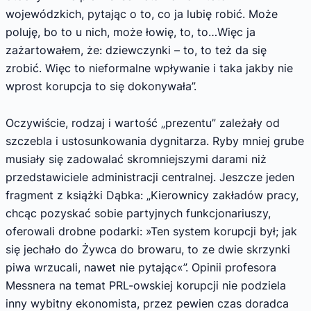
wojewódzkich, pytając o to, co ja lubię robić. Może
poluję, bo to u nich, może łowię, to, to…Więc ja
zażartowałem, że: dziewczynki – to, to też da się
zrobić. Więc to nieformalne wpływanie i taka jakby nie
wprost korupcja to się dokonywała”.
Oczywiście, rodzaj i wartość „prezentu” zależały od
szczebla i ustosunkowania dygnitarza. Ryby mniej grube
musiały się zadowalać skromniejszymi darami niż
przedstawiciele administracji centralnej. Jeszcze jeden
fragment z książki Dąbka: „Kierownicy zakładów pracy,
chcąc pozyskać sobie partyjnych funkcjonariuszy,
oferowali drobne podarki: »Ten system korupcji był; jak
się jechało do Żywca do browaru, to ze dwie skrzynki
piwa wrzucali, nawet nie pytając«”. Opinii profesora
Messnera na temat PRL-owskiej korupcji nie podziela
inny wybitny ekonomista, przez pewien czas doradca