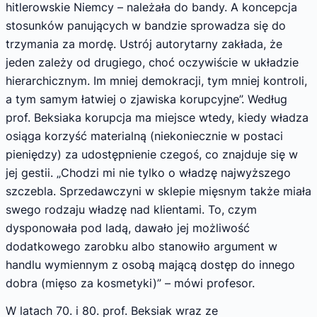
hitlerowskie Niemcy – należała do bandy. A koncepcja
stosunków panujących w bandzie sprowadza się do
trzymania za mordę. Ustrój autorytarny zakłada, że
jeden zależy od drugiego, choć oczywiście w układzie
hierarchicznym. Im mniej demokracji, tym mniej kontroli,
a tym samym łatwiej o zjawiska korupcyjne”. Według
prof. Beksiaka korupcja ma miejsce wtedy, kiedy władza
osiąga korzyść materialną (niekoniecznie w postaci
pieniędzy) za udostępnienie czegoś, co znajduje się w
jej gestii. „Chodzi mi nie tylko o władzę najwyższego
szczebla. Sprzedawczyni w sklepie mięsnym także miała
swego rodzaju władzę nad klientami. To, czym
dysponowała pod ladą, dawało jej możliwość
dodatkowego zarobku albo stanowiło argument w
handlu wymiennym z osobą mającą dostęp do innego
dobra (mięso za kosmetyki)” – mówi profesor.
W latach 70. i 80. prof. Beksiak wraz ze