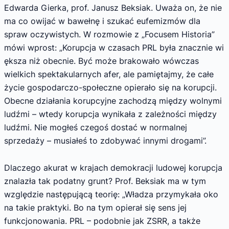
Edwarda Gierka, prof. Janusz Beksiak. Uważa on, że nie
ma co owijać w bawełnę i szukać eufemizmów dla
spraw oczywistych. W rozmowie z „Focusem Historia”
mówi wprost: „Korupcja w czasach PRL była znacznie wi
ększa niż obecnie. Być może brakowało wówczas
wielkich spektakularnych afer, ale pamiętajmy, że całe
życie gospodarczo-społeczne opierało się na korupcji.
Obecne działania korupcyjne zachodzą między wolnymi
ludźmi – wtedy korupcja wynikała z zależności między
ludźmi. Nie mogłeś czegoś dostać w normalnej
sprzedaży – musiałeś to zdobywać innymi drogami”.
Dlaczego akurat w krajach demokracji ludowej korupcja
znalazła tak podatny grunt? Prof. Beksiak ma w tym
względzie następującą teorię: „Władza przymykała oko
na takie praktyki. Bo na tym opierał się sens jej
funkcjonowania. PRL – podobnie jak ZSRR, a także