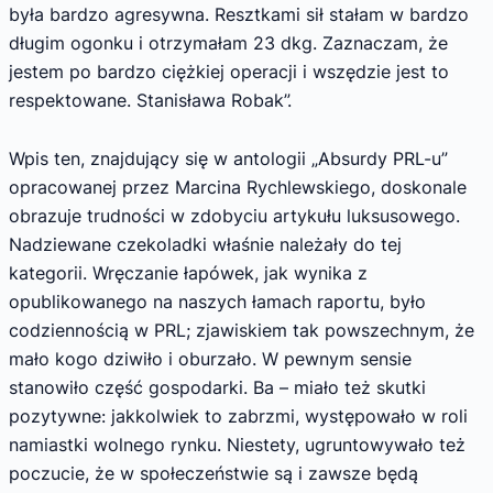
była bardzo agresywna. Resztkami sił stałam w bardzo
długim ogonku i otrzymałam 23 dkg. Zaznaczam, że
jestem po bardzo ciężkiej operacji i wszędzie jest to
respektowane. Stanisława Robak”.
Wpis ten, znajdujący się w antologii „Absurdy PRL-u”
opracowanej przez Marcina Rychlewskiego, doskonale
obrazuje trudności w zdobyciu artykułu luksusowego.
Nadziewane czekoladki właśnie należały do tej
kategorii. Wręczanie łapówek, jak wynika z
opublikowanego na naszych łamach raportu, było
codziennością w PRL; zjawiskiem tak powszechnym, że
mało kogo dziwiło i oburzało. W pewnym sensie
stanowiło część gospodarki. Ba – miało też skutki
pozytywne: jakkolwiek to zabrzmi, występowało w roli
namiastki wolnego rynku. Niestety, ugruntowywało też
poczucie, że w społeczeństwie są i zawsze będą