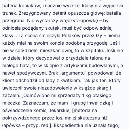
bateria koniaków, znacznie wyższej klasy niż węgierski
trunek. Zrezygnowany petent opuszcza głowę: batalia
przegrana. Nie wystarczy wręczyć łapówkę – by
odniosła pożądany skutek, musi być odpowiedniej
klasy… Ta scena śmieszyła Polaków przez łzy – niemal
każdy miał na swoim koncie podobną przygodę. Jeśli
nie w spółdzielni mieszkaniowej, to w szpitalu. Jeśli nie
w dziale, który decydował o przydziale talonu na
małego fiata, to w sklepie z artykułami budowlanymi, a
nawet spożywczym. Brak „argumentu” powodował, że
klient odchodził od lady z kwitkiem. Tak jak ten, który
uwiecznił swoje niezadowolenie w książce skarg i
zażaleń. „Odmówiono mi sprzedaży 1 kg ptasiego
mleczka. Zaznaczam, że mam II grupę inwalidzką i
oświadczenie komisji lekarskiej [metoda na
pokrzywdzonego przez los, mniej skuteczna niż
łapówka – przyp. red.]. Ekspedientka nie uznała tego,