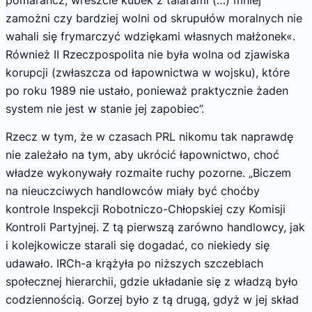
pomarańcz, wreszcie kubek z talarami (…) mniej
zamożni czy bardziej wolni od skrupułów moralnych nie
wahali się frymarczyć wdziękami własnych małżonek«.
Również II Rzeczpospolita nie była wolna od zjawiska
korupcji (zwłaszcza od łapownictwa w wojsku), które
po roku 1989 nie ustało, ponieważ praktycznie żaden
system nie jest w stanie jej zapobiec”.
Rzecz w tym, że w czasach PRL nikomu tak naprawdę
nie zależało na tym, aby ukrócić łapownictwo, choć
władze wykonywały rozmaite ruchy pozorne. „Biczem
na nieuczciwych handlowców miały być choćby
kontrole Inspekcji Robotniczo-Chłopskiej czy Komisji
Kontroli Partyjnej. Z tą pierwszą zarówno handlowcy, jak
i kolejkowicze starali się dogadać, co niekiedy się
udawało. IRCh-a krążyła po niższych szczeblach
społecznej hierarchii, gdzie układanie się z władzą było
codziennością. Gorzej było z tą drugą, gdyż w jej skład