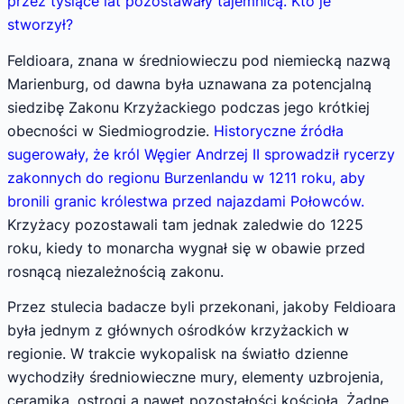
przez tysiące lat pozostawały tajemnicą. Kto je
stworzył?
Feldioara, znana w średniowieczu pod niemiecką nazwą
Marienburg, od dawna była uznawana za potencjalną
siedzibę Zakonu Krzyżackiego podczas jego krótkiej
obecności w Siedmiogrodzie.
Historyczne źródła
sugerowały, że król Węgier Andrzej II sprowadził rycerzy
zakonnych do regionu Burzenlandu w 1211 roku, aby
bronili granic królestwa przed najazdami Połowców.
Krzyżacy pozostawali tam jednak zaledwie do 1225
roku, kiedy to monarcha wygnał się w obawie przed
rosnącą niezależnością zakonu.
Przez stulecia badacze byli przekonani, jakoby Feldioara
była jednym z głównych ośrodków krzyżackich w
regionie. W trakcie wykopalisk na światło dzienne
wychodziły średniowieczne mury, elementy uzbrojenia,
ceramika, ostrogi a nawet pozostałości kościoła. Żadne