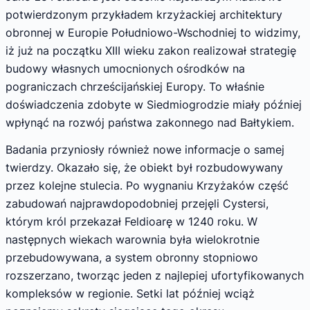
potwierdzonym przykładem krzyżackiej architektury
obronnej w Europie Południowo-Wschodniej to widzimy,
iż już na początku XIII wieku zakon realizował strategię
budowy własnych umocnionych ośrodków na
pograniczach chrześcijańskiej Europy. To właśnie
doświadczenia zdobyte w Siedmiogrodzie miały później
wpłynąć na rozwój państwa zakonnego nad Bałtykiem.
Badania przyniosły również nowe informacje o samej
twierdzy. Okazało się, że obiekt był rozbudowywany
przez kolejne stulecia. Po wygnaniu Krzyżaków część
zabudowań najprawdopodobniej przejęli Cystersi,
którym król przekazał Feldioarę w 1240 roku. W
następnych wiekach warownia była wielokrotnie
przebudowywana, a system obronny stopniowo
rozszerzano, tworząc jeden z najlepiej ufortyfikowanych
kompleksów w regionie. Setki lat później wciąż