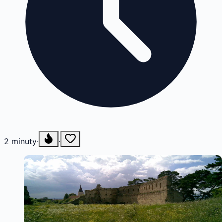
2
minuty
·
·