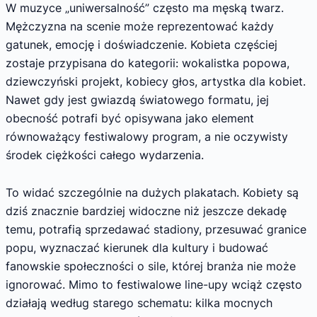
W muzyce „uniwersalność” często ma męską twarz.
Mężczyzna na scenie może reprezentować każdy
gatunek, emocję i doświadczenie. Kobieta częściej
zostaje przypisana do kategorii: wokalistka popowa,
dziewczyński projekt, kobiecy głos, artystka dla kobiet.
Nawet gdy jest gwiazdą światowego formatu, jej
obecność potrafi być opisywana jako element
równoważący festiwalowy program, a nie oczywisty
środek ciężkości całego wydarzenia.
To widać szczególnie na dużych plakatach. Kobiety są
dziś znacznie bardziej widoczne niż jeszcze dekadę
temu, potrafią sprzedawać stadiony, przesuwać granice
popu, wyznaczać kierunek dla kultury i budować
fanowskie społeczności o sile, której branża nie może
ignorować. Mimo to festiwalowe line-upy wciąż często
działają według starego schematu: kilka mocnych