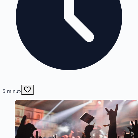
5
minut
·