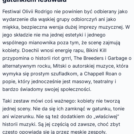
Festiwal Olivii Rodrigo nie powinien być odbierany jako
wydarzenie dla wąskiej grupy odbiorczyń ani jako
miękka, bezpieczna wersja dużej imprezy muzycznej. W
jego składzie nie ma jednej estetyki i jednego
wspólnego mianownika poza tym, że scenę zajmują
kobiety. Doechii wnosi energię rapu, Bikini Kill
przypomina o historii riot grrrl, The Breeders i Garbage o
alternatywnym rocku, Mitski o autorskiej muzyce, która
wymyka się prostym szufladkom, a Chappell Roan o
popie, który jednocześnie jest masowy, teatralny i
bardzo świadomy swojej społeczności.
Taki zestaw mówi coś ważnego: kobiety nie tworzą
jednej sceny. Nie da się ich zamknąć w gatunku, tonie
ani wizerunku. Nie są też dodatkiem do „właściwej”
historii muzyki. Są jej częścią od zawsze, choć zbyt
często opowiada się ją przez męskie zespoły,