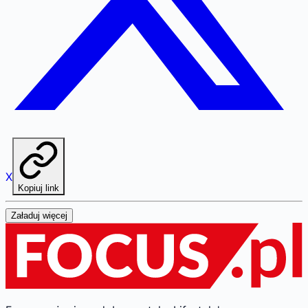
X
Kopiuj link
Załaduj więcej