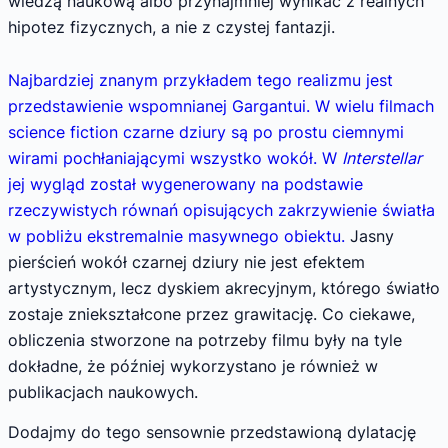
wiedzą naukową albo przynajmniej wynikać z realnych
hipotez fizycznych, a nie z czystej fantazji.
Najbardziej znanym przykładem tego realizmu jest
przedstawienie wspomnianej Gargantui. W wielu filmach
science fiction czarne dziury są po prostu ciemnymi
wirami pochłaniającymi wszystko wokół. W
Interstellar
jej wygląd został wygenerowany na podstawie
rzeczywistych równań opisujących zakrzywienie światła
w pobliżu ekstremalnie masywnego obiektu.
Jasny
pierścień wokół czarnej dziury nie jest efektem
artystycznym, lecz dyskiem akrecyjnym, którego światło
zostaje zniekształcone przez grawitację. Co ciekawe,
obliczenia stworzone na potrzeby filmu były na tyle
dokładne, że później wykorzystano je również w
publikacjach naukowych.
Dodajmy do tego sensownie przedstawioną dylatację