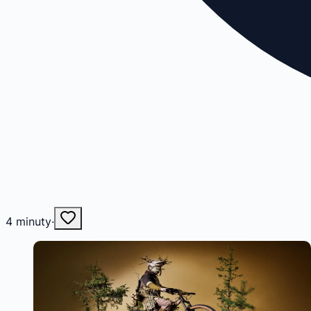
4
minuty
·