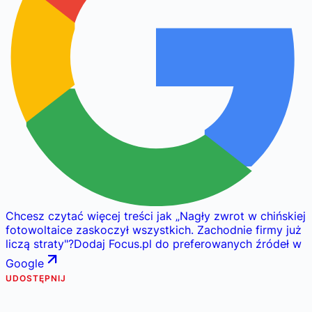
Chcesz czytać więcej treści jak
„
Nagły zwrot w chińskiej
fotowoltaice zaskoczył wszystkich. Zachodnie firmy już
liczą straty
"
?
Dodaj Focus.pl do preferowanych źródeł w
Google
UDOSTĘPNIJ