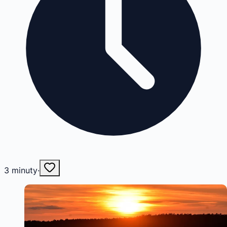
3
minuty
·