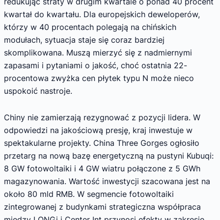
redukując straty w drugim kwartale o ponad 40 procent
kwartał do kwartału. Dla europejskich deweloperów,
którzy w 40 procentach polegają na chińskich
modułach, sytuacja staje się coraz bardziej
skomplikowana. Muszą mierzyć się z nadmiernymi
zapasami i pytaniami o jakość, choć ostatnia 22-
procentowa zwyżka cen płytek typu N może nieco
uspokoić nastroje.
Chiny nie zamierzają rezygnować z pozycji lidera. W
odpowiedzi na jakościową presję, kraj inwestuje w
spektakularne projekty. China Three Gorges ogłosiło
przetarg na nową bazę energetyczną na pustyni Kubuqi:
8 GW fotowoltaiki i 4 GW wiatru połączone z 5 GWh
magazynowania. Wartość inwestycji szacowana jest na
około 80 mld RMB. W segmencie fotowoltaiki
zintegrowanej z budynkami strategiczna współpraca
między LONGi i Center Int przynosi efekty w zakresie