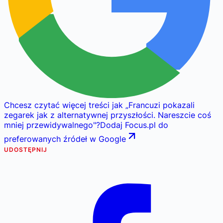
Chcesz czytać więcej treści jak
„
Francuzi pokazali
zegarek jak z alternatywnej przyszłości. Nareszcie coś
mniej przewidywalnego
"
?
Dodaj Focus.pl do
preferowanych źródeł w Google
UDOSTĘPNIJ