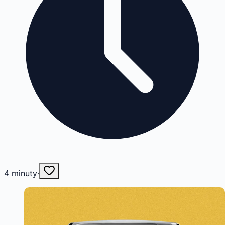
4
minuty
·