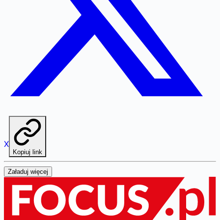
X
Kopiuj link
Załaduj więcej