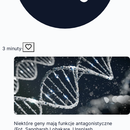
3
minuty
·
Niektóre geny mają funkcje antagonistyczne
/Fot. Sangharsh Lohakare, Unsplash