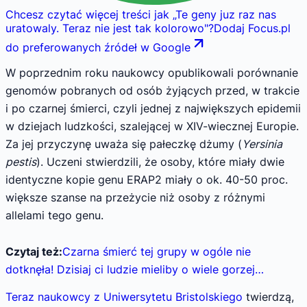
Chcesz czytać więcej treści jak
„
Te geny juz raz nas
uratowaly. Teraz nie jest tak kolorowo
"
?
Dodaj Focus.pl
do preferowanych źródeł w Google
W poprzednim roku naukowcy opublikowali porównanie
genomów pobranych od osób żyjących przed, w trakcie
i po czarnej śmierci, czyli jednej z największych epidemii
w dziejach ludzkości, szalejącej w XIV-wiecznej Europie.
Za jej przyczynę uważa się pałeczkę dżumy (
Yersinia
pestis
). Uczeni stwierdzili, że osoby, które miały dwie
identyczne kopie genu ERAP2 miały o ok. 40-50 proc.
większe szanse na przeżycie niż osoby z różnymi
allelami tego genu.
Czytaj też:
Czarna śmierć tej grupy w ogóle nie
dotknęła! Dzisiaj ci ludzie mieliby o wiele gorzej…
Teraz naukowcy z Uniwersytetu Bristolskiego
twierdzą,