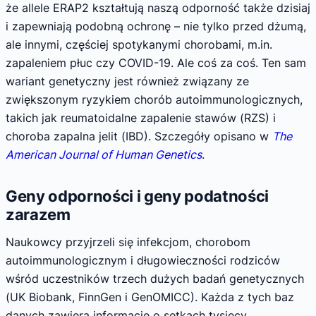
że allele ERAP2 kształtują naszą odporność także dzisiaj
i zapewniają podobną ochronę – nie tylko przed dżumą,
ale innymi, częściej spotykanymi chorobami, m.in.
zapaleniem płuc czy COVID-19. Ale coś za coś. Ten sam
wariant genetyczny jest również związany ze
zwiększonym ryzykiem chorób autoimmunologicznych,
takich jak reumatoidalne zapalenie stawów (RZS) i
choroba zapalna jelit (IBD). Szczegóły opisano w
The
American Journal of Human Genetics
.
Geny odporności i geny podatności
zarazem
Naukowcy przyjrzeli się infekcjom, chorobom
autoimmunologicznym i długowieczności rodziców
wśród uczestników trzech dużych badań genetycznych
(UK Biobank, FinnGen i GenOMICC). Każda z tych baz
danych zawiera informacje o setkach tysięcy