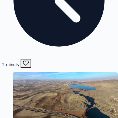
2
minuty
·