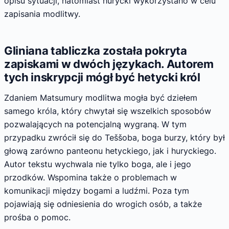
opisu sytuacji, natomiast hurycki wykorzystano w celu
zapisania modlitwy.
Gliniana tabliczka została pokryta
zapiskami w dwóch językach. Autorem
tych inskrypcji mógł być hetycki król
Zdaniem Matsumury modlitwa mogła być dziełem
samego króla, który chwytał się wszelkich sposobów
pozwalających na potencjalną wygraną. W tym
przypadku zwrócił się do Teššoba, boga burzy, który był
głową zarówno panteonu hetyckiego, jak i huryckiego.
Autor tekstu wychwala nie tylko boga, ale i jego
przodków. Wspomina także o problemach w
komunikacji między bogami a ludźmi. Poza tym
pojawiają się odniesienia do wrogich osób, a także
prośba o pomoc.