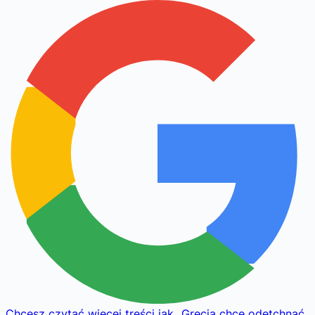
Chcesz czytać więcej treści jak
„
Grecja chce odetchnąć