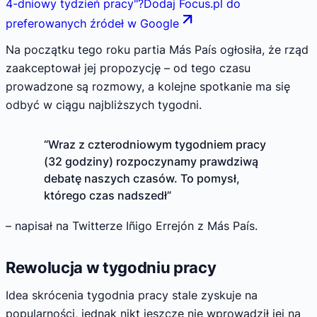
4-dniowy tydzień pracy
"
?
Dodaj Focus.pl do
preferowanych źródeł w Google
Na początku tego roku partia Más País ogłosiła, że rząd
zaakceptował jej propozycję – od tego czasu
prowadzone są rozmowy, a kolejne spotkanie ma się
odbyć w ciągu najbliższych tygodni.
“Wraz z czterodniowym tygodniem pracy
(32 godziny) rozpoczynamy prawdziwą
debatę naszych czasów. To pomysł,
którego czas nadszedł”
– napisał na Twitterze Iñigo Errejón z Más País.
Rewolucja w tygodniu pracy
Idea skrócenia tygodnia pracy stale zyskuje na
popularności, jednak nikt jeszcze nie wprowadził jej na