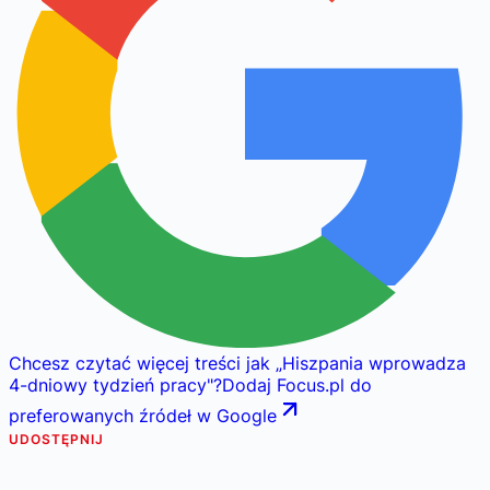
Chcesz czytać więcej treści jak
„
Hiszpania wprowadza
4-dniowy tydzień pracy
"
?
Dodaj Focus.pl do
preferowanych źródeł w Google
UDOSTĘPNIJ