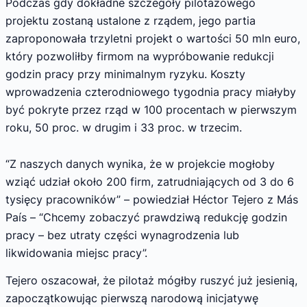
Podczas gdy dokładne szczegóły pilotażowego
projektu zostaną ustalone z rządem, jego partia
zaproponowała trzyletni projekt o wartości 50 mln euro,
który pozwoliłby firmom na wypróbowanie redukcji
godzin pracy przy minimalnym ryzyku. Koszty
wprowadzenia czterodniowego tygodnia pracy miałyby
być pokryte przez rząd w 100 procentach w pierwszym
roku, 50 proc. w drugim i 33 proc. w trzecim.
“Z naszych danych wynika, że w projekcie mogłoby
wziąć udział około 200 firm, zatrudniających od 3 do 6
tysięcy pracowników” – powiedział Héctor Tejero z Más
País – “Chcemy zobaczyć prawdziwą redukcję godzin
pracy – bez utraty części wynagrodzenia lub
likwidowania miejsc pracy”.
Tejero oszacował, że pilotaż mógłby ruszyć już jesienią,
zapoczątkowując pierwszą narodową inicjatywę