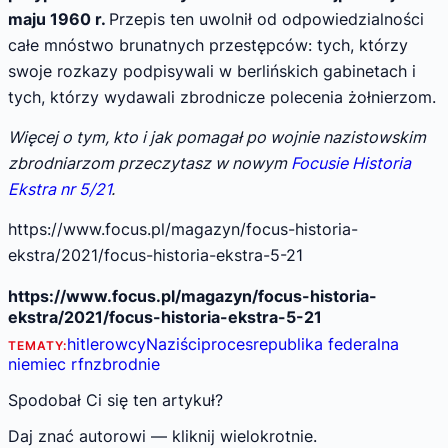
maju 1960 r.
Przepis ten uwolnił od odpowiedzialności
całe mnóstwo brunatnych przestępców: tych, którzy
swoje rozkazy podpisywali w berlińskich gabinetach i
tych, którzy wydawali zbrodnicze polecenia żołnierzom.
Więcej o tym, kto i jak pomagał po wojnie nazistowskim
zbrodniarzom
przeczytasz w nowym
Focusie Historia
Ekstra nr 5/21
.
https://www.focus.pl/magazyn/focus-historia-
ekstra/2021/focus-historia-ekstra-5-21
https://www.focus.pl/magazyn/focus-historia-
ekstra/2021/focus-historia-ekstra-5-21
hitlerowcy
Naziści
proces
republika federalna
TEMATY:
niemiec rfn
zbrodnie
Spodobał Ci się ten artykuł?
Daj znać autorowi — kliknij wielokrotnie.