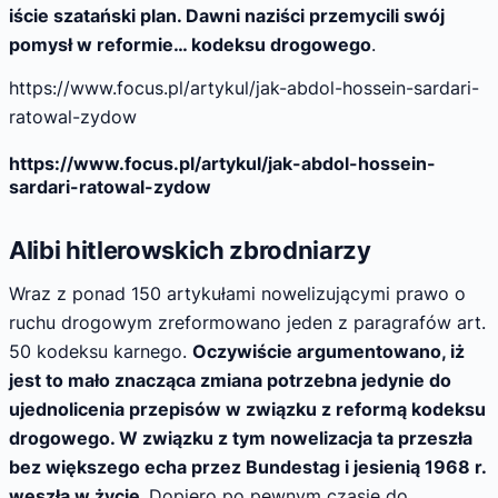
iście szatański plan. Dawni naziści przemycili swój
pomysł w reformie… kodeksu drogowego
.
https://www.focus.pl/artykul/jak-abdol-hossein-sardari-
ratowal-zydow
https://www.focus.pl/artykul/jak-abdol-hossein-
sardari-ratowal-zydow
Alibi hitlerowskich zbrodniarzy
Wraz z ponad 150 artykułami nowelizującymi prawo o
ruchu drogowym zreformowano jeden z paragrafów art.
50 kodeksu karnego.
Oczywiście argumentowano, iż
jest to mało znacząca zmiana potrzebna jedynie do
ujednolicenia przepisów w związku z reformą kodeksu
drogowego. W związku z tym nowelizacja ta przeszła
bez większego echa przez Bundestag i jesienią 1968 r.
weszła w życie.
Dopiero po pewnym czasie do