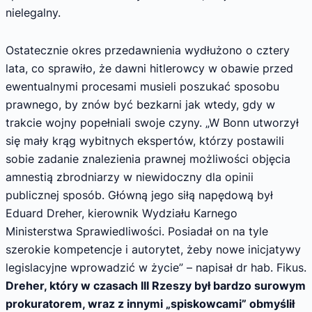
nielegalny.
Ostatecznie okres przedawnienia wydłużono o cztery
lata, co sprawiło, że dawni hitlerowcy w obawie przed
ewentualnymi procesami musieli poszukać sposobu
prawnego, by znów być bezkarni jak wtedy, gdy w
trakcie wojny popełniali swoje czyny. „W Bonn utworzył
się mały krąg wybitnych ekspertów, którzy postawili
sobie zadanie znalezienia prawnej możliwości objęcia
amnestią zbrodniarzy w niewidoczny dla opinii
publicznej sposób. Główną jego siłą napędową był
Eduard Dreher, kierownik Wydziału Karnego
Ministerstwa Sprawiedliwości. Posiadał on na tyle
szerokie kompetencje i autorytet, żeby nowe inicjatywy
legislacyjne wprowadzić w życie” – napisał dr hab. Fikus.
Dreher, który w czasach III Rzeszy był bardzo surowym
prokuratorem, wraz z innymi „spiskowcami” obmyślił