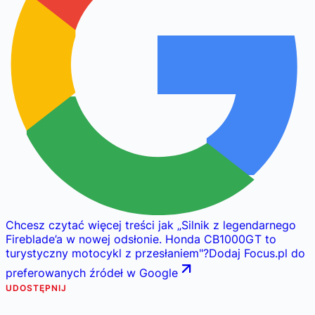
Chcesz czytać więcej treści jak
„
Silnik z legendarnego
Fireblade’a w nowej odsłonie. Honda CB1000GT to
turystyczny motocykl z przesłaniem
"
?
Dodaj Focus.pl do
preferowanych źródeł w Google
UDOSTĘPNIJ