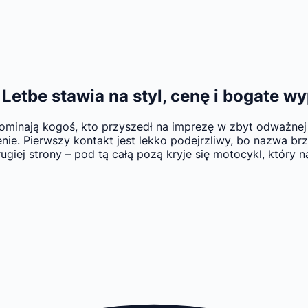
etbe stawia na styl, cenę i bogate w
minają kogoś, kto przyszedł na imprezę w zbyt odważnej ku
ie. Pierwszy kontakt jest lekko podejrzliwy, bo nazwa brz
giej strony – pod tą całą pozą kryje się motocykl, który 