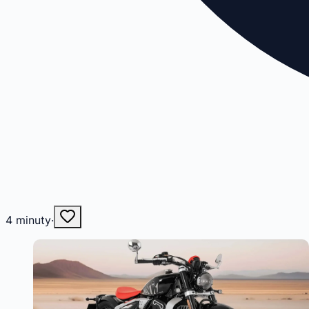
4
minuty
·