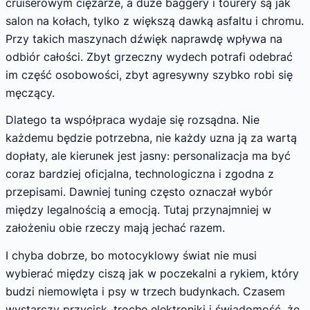
cruiserowym ciężarze, a duże baggery i tourery są jak
salon na kołach, tylko z większą dawką asfaltu i chromu.
Przy takich maszynach dźwięk naprawdę wpływa na
odbiór całości. Zbyt grzeczny wydech potrafi odebrać
im część osobowości, zbyt agresywny szybko robi się
męczący.
Dlatego ta współpraca wydaje się rozsądna. Nie
każdemu będzie potrzebna, nie każdy uzna ją za wartą
dopłaty, ale kierunek jest jasny: personalizacja ma być
coraz bardziej oficjalna, technologiczna i zgodna z
przepisami. Dawniej tuning często oznaczał wybór
między legalnością a emocją. Tutaj przynajmniej w
założeniu obie rzeczy mają jechać razem.
I chyba dobrze, bo motocyklowy świat nie musi
wybierać między ciszą jak w poczekalni a rykiem, który
budzi niemowlęta i psy w trzech budynkach. Czasem
wystarczy przycisk, trochę elektroniki i świadomość, że