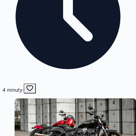
4
minuty
·