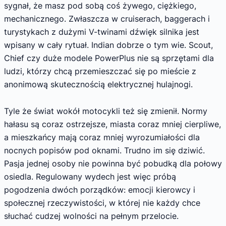
sygnał, że masz pod sobą coś żywego, ciężkiego,
mechanicznego. Zwłaszcza w cruiserach, baggerach i
turystykach z dużymi V-twinami dźwięk silnika jest
wpisany w cały rytuał. Indian dobrze o tym wie. Scout,
Chief czy duże modele PowerPlus nie są sprzętami dla
ludzi, którzy chcą przemieszczać się po mieście z
anonimową skutecznością elektrycznej hulajnogi.
Tyle że świat wokół motocykli też się zmienił. Normy
hałasu są coraz ostrzejsze, miasta coraz mniej cierpliwe,
a mieszkańcy mają coraz mniej wyrozumiałości dla
nocnych popisów pod oknami. Trudno im się dziwić.
Pasja jednej osoby nie powinna być pobudką dla połowy
osiedla. Regulowany wydech jest więc próbą
pogodzenia dwóch porządków: emocji kierowcy i
społecznej rzeczywistości, w której nie każdy chce
słuchać cudzej wolności na pełnym przelocie.