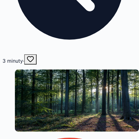
3
minuty
·