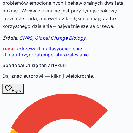
problemów emocjonalnych i behawioralnych dwa lata
później. Wpływ zieleni nie jest przy tym jednakowy.
Trawiaste parki, a nawet dzikie łąki nie mają aż tak
korzystnego działania – najważniejsze są drzewa.
Źródła:
CNRS
,
Global Change Biology
.
drzewa
klimat
lasy
ocieplenie
TEMATY:
klimatu
Przyroda
temperatura
zalesianie
Spodobał Ci się ten artykuł?
Daj znać autorowi — kliknij wielokrotnie.
Fajne