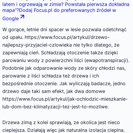
latem i ogrzewają w zimie? Powstała pierwsza dokładna
mapa
"
?
Dodaj Focus.pl do preferowanych źródeł w
Google
W gorące, letnie dni spacer w lesie pozwala odetchnąć
od upału. https://www.focus.pl/artykul/drzewo-
najlepszy-przyjaciel-czlowieka nie tylko dlatego, że
zapewniają cień. Schładzają otoczenie także dzięki
parowaniu wody z powierzchni liści (ewapotranspiracji).
Podobnie jak odparowanie wody ze skóry chłodzi nas,
parowanie z liści schładza też drzewa i ich
bezpośrednie otoczenie. Jak wyliczają badacze, jedno
drzewo daje taki sam efekt, jak dwa domowe
https://www.focus.pl/artykul/jak-ochlodzic-mieszkanie-
lub-dom-bez-klimatyzacji-tez-jest-to-mozliwe.
Drzewa zimą z kolei sprawiają, ze okolica jest nieco
cieplejsza. Działają więc jak naturalna izolacja cieplna.