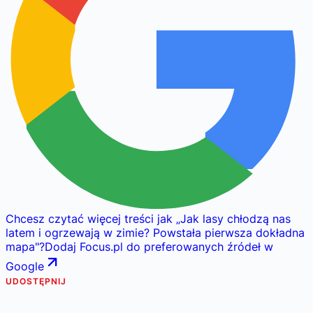
Chcesz czytać więcej treści jak
„
Jak lasy chłodzą nas
latem i ogrzewają w zimie? Powstała pierwsza dokładna
mapa
"
?
Dodaj Focus.pl do preferowanych źródeł w
Google
UDOSTĘPNIJ