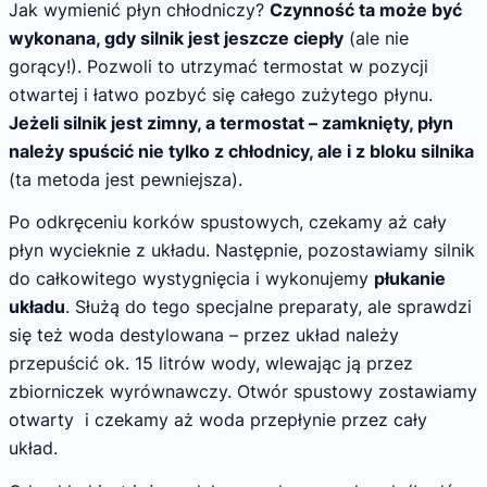
Jak wymienić płyn chłodniczy?
Czynność ta może być
wykonana, gdy silnik jest jeszcze ciepły
(ale nie
gorący!). Pozwoli to utrzymać termostat w pozycji
otwartej i łatwo pozbyć się całego zużytego płynu.
Jeżeli silnik jest zimny, a termostat – zamknięty, płyn
należy spuścić nie tylko z chłodnicy, ale i z bloku silnika
(ta metoda jest pewniejsza).
Po odkręceniu korków spustowych, czekamy aż cały
płyn wycieknie z układu. Następnie, pozostawiamy silnik
do całkowitego wystygnięcia i wykonujemy
płukanie
układu
. Służą do tego specjalne preparaty, ale sprawdzi
się też woda destylowana – przez układ należy
przepuścić ok. 15 litrów wody, wlewając ją przez
zbiorniczek wyrównawczy. Otwór spustowy zostawiamy
otwarty i czekamy aż woda przepłynie przez cały
układ.