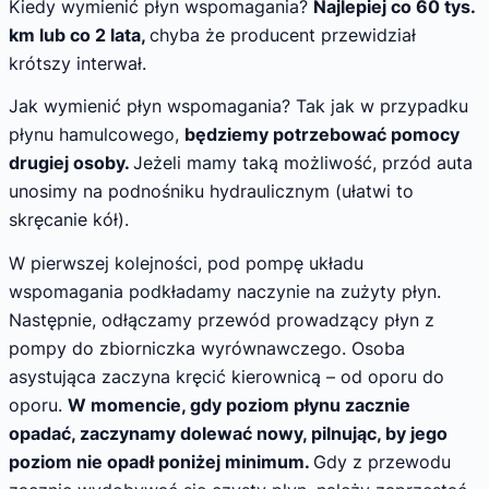
Kiedy wymienić płyn wspomagania?
Najlepiej co 60 tys.
km lub co 2 lata,
chyba że producent przewidział
krótszy interwał.
Jak wymienić płyn wspomagania? Tak jak w przypadku
płynu hamulcowego,
będziemy potrzebować pomocy
drugiej osoby.
Jeżeli mamy taką możliwość, przód auta
unosimy na podnośniku hydraulicznym (ułatwi to
skręcanie kół).
W pierwszej kolejności, pod pompę układu
wspomagania podkładamy naczynie na zużyty płyn.
Następnie, odłączamy przewód prowadzący płyn z
pompy do zbiorniczka wyrównawczego. Osoba
asystująca zaczyna kręcić kierownicą – od oporu do
oporu.
W momencie, gdy poziom płynu zacznie
opadać, zaczynamy dolewać nowy, pilnując, by jego
poziom nie opadł poniżej minimum.
Gdy z przewodu