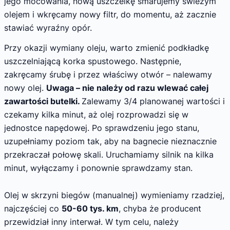
jego mocowania, nową uszczelkę smarujemy świeżym
olejem i wkręcamy nowy filtr, do momentu, aż zacznie
stawiać wyraźny opór.
Przy okazji wymiany oleju, warto zmienić podkładkę
uszczelniającą korka spustowego. Następnie,
zakręcamy śrubę i przez właściwy otwór – nalewamy
nowy olej.
Uwaga – nie należy od razu wlewać całej
zawartości butelki.
Zalewamy 3/4 planowanej wartości i
czekamy kilka minut, aż olej rozprowadzi się w
jednostce napędowej. Po sprawdzeniu jego stanu,
uzupełniamy poziom tak, aby na bagnecie nieznacznie
przekraczał połowę skali. Uruchamiamy silnik na kilka
minut, wyłączamy i ponownie sprawdzamy stan.
Olej w skrzyni biegów (manualnej) wymieniamy rzadziej,
najczęściej co
50-60 tys. km
, chyba że producent
przewidział inny interwał. W tym celu, należy