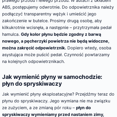
prawego przodu i lewego przodu. W autach z układem
ABS, postępujemy odwrotnie. Do odpowietrznika należy
podłączyć transparentny wężyk i umieścić jego
zakończenie w butelce. Prosimy drugą osobę, aby
kilkukrotnie wcisnęła, a następnie – przytrzymała pedał
hamulca.
Gdy kolor płynu będzie zgodny z barwą
nowego, a pęcherzyki powietrza nie będą widoczne,
można zakręcić odpowietrznik.
Dopiero wtedy, osoba
asystująca może puścić pedał. Czynność powtarzamy
na kolejnych odpowietrznikach.
Jak wymienić płyny w samochodzie:
płyn do spryskiwaczy
Jak wymienić płyny eksploatacyjne? Przejdźmy teraz do
płynu do spryskiwaczy. Jego wymiana nie ma związku
ze zużyciem, a ze zmianą pór roku –
płyn do
spryskiwaczy wymieniamy przed nastaniem zimy,