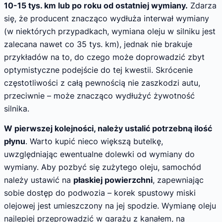
10-15 tys. km lub po roku od ostatniej wymiany.
Zdarza
się, że producent znacząco wydłuża interwał wymiany
(w niektórych przypadkach, wymiana oleju w silniku jest
zalecana nawet co 35 tys. km), jednak nie brakuje
przykładów na to, do czego może doprowadzić zbyt
optymistyczne podejście do tej kwestii. Skrócenie
częstotliwości z całą pewnością nie zaszkodzi autu,
przeciwnie – może znacząco wydłużyć żywotność
silnika.
W pierwszej kolejności, należy ustalić potrzebną ilość
płynu
. Warto kupić nieco większą butelkę,
uwzględniając ewentualne dolewki od wymiany do
wymiany. Aby pozbyć się zużytego oleju, samochód
należy ustawić na
płaskiej powierzchni
, zapewniając
sobie dostęp do podwozia – korek spustowy miski
olejowej jest umieszczony na jej spodzie. Wymianę oleju
najlepiej przeprowadzić w garażu z kanałem, na