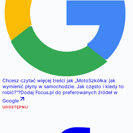
Chcesz czytać więcej treści jak
„
MotoSzkółka: jak
wymienić płyny w samochodzie. Jak często i kiedy to
robić?
"
?
Dodaj Focus.pl do preferowanych źródeł w
Google
UDOSTĘPNIJ