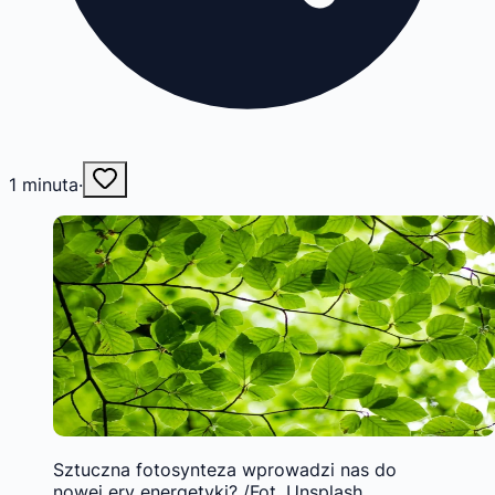
1
minuta
·
Sztuczna fotosynteza wprowadzi nas do
nowej ery energetyki? /Fot. Unsplash