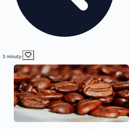
3
minuty
·