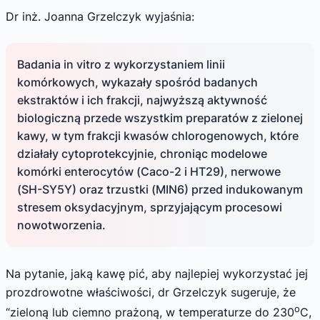
Dr inż. Joanna Grzelczyk wyjaśnia:
Badania in vitro z wykorzystaniem linii
komórkowych, wykazały spośród badanych
ekstraktów i ich frakcji, najwyższą aktywność
biologiczną przede wszystkim preparatów z zielonej
kawy, w tym frakcji kwasów chlorogenowych, które
działały cytoprotekcyjnie, chroniąc modelowe
komórki enterocytów (Caco-2 i HT29), nerwowe
(SH-SY5Y) oraz trzustki (MIN6) przed indukowanym
stresem oksydacyjnym, sprzyjającym procesowi
nowotworzenia.
Na pytanie, jaką kawę pić, aby najlepiej wykorzystać jej
prozdrowotne właściwości, dr Grzelczyk sugeruje, że
o
“zieloną lub ciemno prażoną, w temperaturze do 230
C,