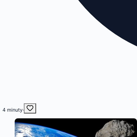
4
minuty
·