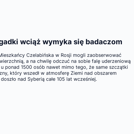
 zagadki wciąż wymyka się badaczom
. Mieszkańcy Czelabińska w Rosji mogli zaobserwować
wierzchnią, a na chwilę odczuć na sobie falę uderzeniową
eń u ponad 1500 osób nawet mimo tego, że same szczątki
czny, który wszedł w atmosferę Ziemi nad obszarem
oszło nad Syberią całe 105 lat wcześniej.