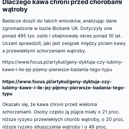
Dlaczego kawa chroni przed chorobami
wątroby
Badacze doszli do takich wniosków, analizując dane
zgromadzone w bazie Biobank UK. Dotyczyły one
ponad 495 tys. osób i obejmowały okres ponad 10 lat.
Uczeni sprawdzili, jaki jest związek między piciem kawy
a przewlekłymi schorzeniami wątroby.
https://www.focus.pl/artykul/geny-dyktuja-czy-lubimy-
kawe-i-ile-jej-pijemy-pierwsze-badania-tego-typu
https://www.focus.pl/artykul/geny-dyktuja-czy-
lubimy-kawe-i-ile-jej-pijemy-pierwsze-badania-tego-
typu
Okazało się, że kawa chroni przed wieloma
schorzeniami. Osoby często ją pijące miały o 21 proc.
niższe ryzyko przewlekłych chorób wątroby, o 20 proc.
niższe ryzyko stłuszczenia wątroby i o 49 proc.