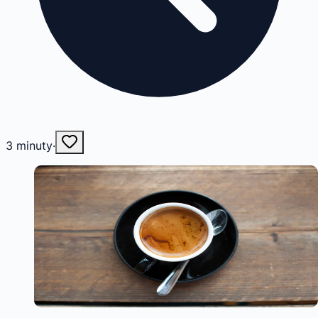
3
minuty
·