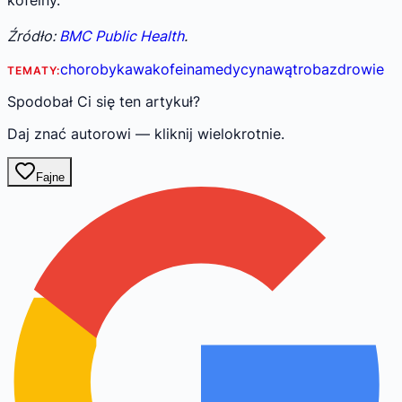
kofeiny.
Źródło:
BMC Public Health
.
choroby
kawa
kofeina
medycyna
wątroba
zdrowie
TEMATY:
Spodobał Ci się ten artykuł?
Daj znać autorowi — kliknij wielokrotnie.
Fajne