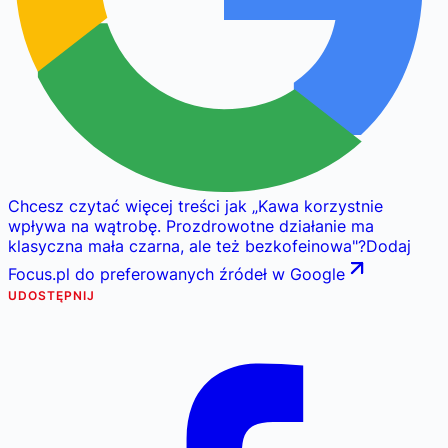
Chcesz czytać więcej treści jak
„
Kawa korzystnie
wpływa na wątrobę. Prozdrowotne działanie ma
klasyczna mała czarna, ale też bezkofeinowa
"
?
Dodaj
Focus.pl do preferowanych źródeł w Google
UDOSTĘPNIJ