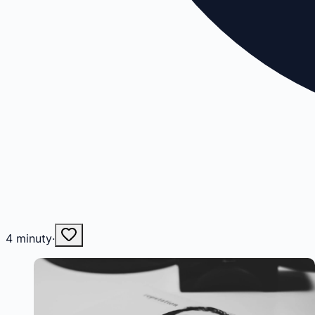
4
minuty
·