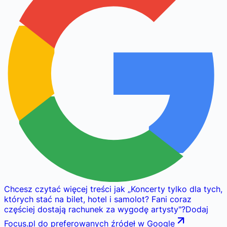
Chcesz czytać więcej treści jak
„
Koncerty tylko dla tych,
których stać na bilet, hotel i samolot? Fani coraz
częściej dostają rachunek za wygodę artysty
"
?
Dodaj
Focus.pl do preferowanych źródeł w Google