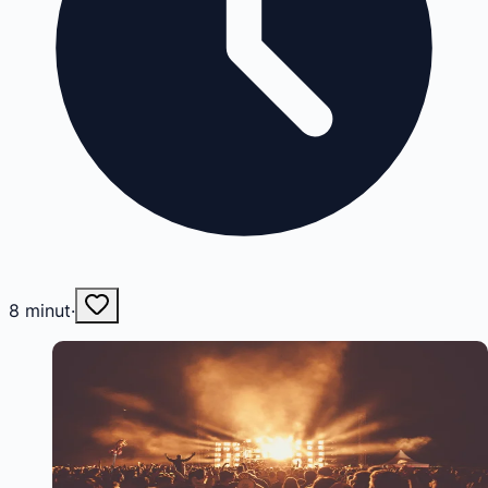
8
minut
·