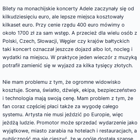
Bilety na monachijskie koncerty Adele zaczynały się od
kilkudziesięciu euro, ale lepsze miejsca kosztowały
kilkaset euro. Przy cenie rzędu 400 euro mówimy o
około 1700 zł za sam wstęp. A przecież dla wielu osób z
Polski, Czech, Słowacji, Węgier czy krajów bałtyckich
taki koncert oznaczał jeszcze dojazd albo lot, nocleg i
wydatki na miejscu. W praktyce jeden wieczór z muzyką
potrafił zamienić się w wyjazd za kilka tysięcy złotych.
Nie mam problemu z tym, że ogromne widowisko
kosztuje. Scena, światło, dźwięk, ekipa, bezpieczeństwo
i technologia mają swoją cenę. Mam problem z tym, że
fan coraz częściej płaci także za wygodę całego
systemu. Artysta nie musi jeździć po Europie, więc
jeżdżą ludzie. Promotor może sprzedać wydarzenie jako
wyjątkowe, miasto zarabia na hotelach i restauracjach, a
publiczność ma się cieszyć, że w ogóle dostała szansę.