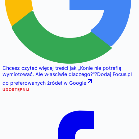
Chcesz czytać więcej treści jak
„
Konie nie potrafią
wymiotować. Ale właściwie dlaczego?
"
?
Dodaj Focus.pl
do preferowanych źródeł w Google
UDOSTĘPNIJ