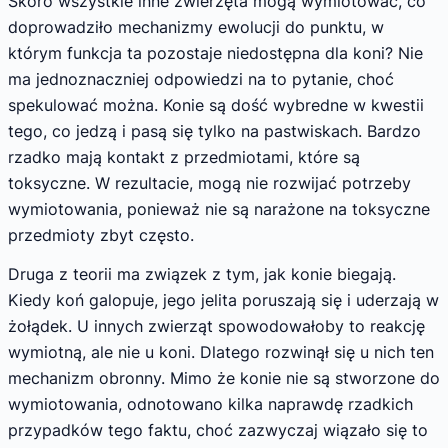
Skoro wszystkie inne zwierzęta mogą wymiotować, co
doprowadziło mechanizmy ewolucji do punktu, w
którym funkcja ta pozostaje niedostępna dla koni? Nie
ma jednoznaczniej odpowiedzi na to pytanie, choć
spekulować można. Konie są dość wybredne w kwestii
tego, co jedzą i pasą się tylko na pastwiskach. Bardzo
rzadko mają kontakt z przedmiotami, które są
toksyczne. W rezultacie, mogą nie rozwijać potrzeby
wymiotowania, ponieważ nie są narażone na toksyczne
przedmioty zbyt często.
Druga z teorii ma związek z tym, jak konie biegają.
Kiedy koń galopuje, jego jelita poruszają się i uderzają w
żołądek. U innych zwierząt spowodowałoby to reakcję
wymiotną, ale nie u koni. Dlatego rozwinął się u nich ten
mechanizm obronny. Mimo że konie nie są stworzone do
wymiotowania, odnotowano kilka naprawdę rzadkich
przypadków tego faktu, choć zazwyczaj wiązało się to