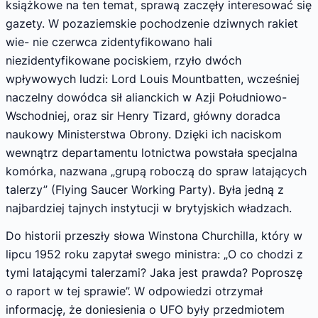
książkowe na ten temat, sprawą zaczęły interesować się
gazety. W pozaziemskie pochodzenie dziwnych rakiet
wie- nie czerwca zidentyfikowano hali
niezidentyfikowane pociskiem, rzyło dwóch
wpływowych ludzi: Lord Louis Mountbatten, wcześniej
naczelny dowódca sił alianckich w Azji Południowo-
Wschodniej, oraz sir Henry Tizard, główny doradca
naukowy Ministerstwa Obrony. Dzięki ich naciskom
wewnątrz departamentu lotnictwa powstała specjalna
komórka, nazwana „grupą roboczą do spraw latających
talerzy” (Flying Saucer Working Party). Była jedną z
najbardziej tajnych instytucji w brytyjskich władzach.
Do historii przeszły słowa Winstona Churchilla, który w
lipcu 1952 roku zapytał swego ministra: „O co chodzi z
tymi latającymi talerzami? Jaka jest prawda? Poproszę
o raport w tej sprawie”. W odpowiedzi otrzymał
informację, że doniesienia o UFO były przedmiotem