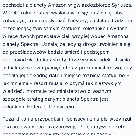
pochodzi z planety Amazon w gwiazdozbiorze Syriusza.
W 1940 roku została wysłana w misję na Ziemię, aby
zobaczyć, co u nas słychać. Niestety, została zdradzona
przez lecącą tym samym statkiem koleżankę i wydana
w ręce dwóch przedstawicieli wrogiej wobec Amazona
planety Spektra. Uznała, że jedyną drogą uwolnienia się
od prześladowców będzie śmierć i podstępem
doprowadziła do katastrofy. Przeżyła wypadek, straciła
jednak częściowo pamięć i teraz prosi ministerstwo, aby
podało jej dokładną datę i miejsce rozbicia statku, bo –
jak mniema – resort musiał o czymś tak niezwykłym
wiedzieć. Informuje też ministerstwo o ważnym
szczególe strategicznym: planeta Spektra jest
członkiem Federacji Dziewięciu.
Poza kilkoma przypadkami, sensacyjne na pierwszy rzut
oka archiwa nieco rozczarowują. Przekopywanie setek
podobnych papierów szybko staje się nużące –