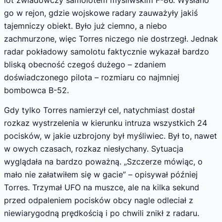
lot zwiadowczy samolotem myśliwskim F-86. Wysłano
go w rejon, gdzie wojskowe radary zauważyły jakiś
tajemniczy obiekt. Było już ciemno, a niebo
zachmurzone, więc Torres niczego nie dostrzegł. Jednak
radar pokładowy samolotu faktycznie wykazał bardzo
bliską obecność czegoś dużego – zdaniem
doświadczonego pilota – rozmiaru co najmniej
bombowca B-52.
Gdy tylko Torres namierzył cel, natychmiast dostał
rozkaz wystrzelenia w kierunku intruza wszystkich 24
pocisków, w jakie uzbrojony był myśliwiec. Był to, nawet
w owych czasach, rozkaz niesłychany. Sytuacja
wyglądała na bardzo poważną. „Szczerze mówiąc, o
mało nie załatwiłem się w gacie” – opisywał później
Torres. Trzymał UFO na muszce, ale na kilka sekund
przed odpaleniem pocisków obcy nagle odleciał z
niewiarygodną prędkością i po chwili znikł z radaru.