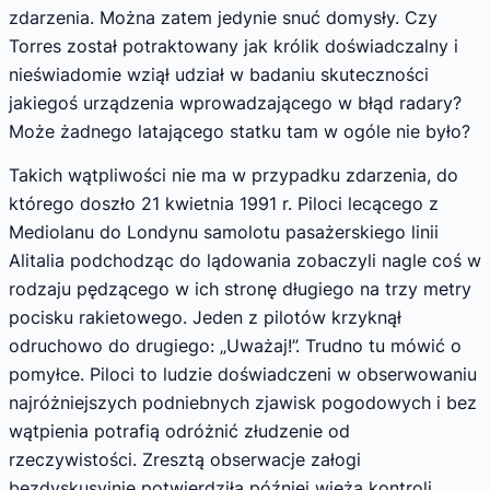
zdarzenia. Można zatem jedynie snuć domysły. Czy
Torres został potraktowany jak królik doświadczalny i
nieświadomie wziął udział w badaniu skuteczności
jakiegoś urządzenia wprowadzającego w błąd radary?
Może żadnego latającego statku tam w ogóle nie było?
Takich wątpliwości nie ma w przypadku zdarzenia, do
którego doszło 21 kwietnia 1991 r. Piloci lecącego z
Mediolanu do Londynu samolotu pasażerskiego linii
Alitalia podchodząc do lądowania zobaczyli nagle coś w
rodzaju pędzącego w ich stronę długiego na trzy metry
pocisku rakietowego. Jeden z pilotów krzyknął
odruchowo do drugiego: „Uważaj!”. Trudno tu mówić o
pomyłce. Piloci to ludzie doświadczeni w obserwowaniu
najróżniejszych podniebnych zjawisk pogodowych i bez
wątpienia potrafią odróżnić złudzenie od
rzeczywistości. Zresztą obserwacje załogi
bezdyskusyjnie potwierdziła później wieża kontroli