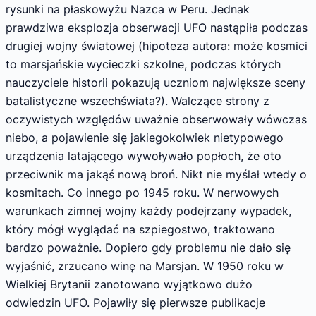
rysunki na płaskowyżu Nazca w Peru. Jednak
prawdziwa eksplozja obserwacji UFO nastąpiła podczas
drugiej wojny światowej (hipoteza autora: może kosmici
to marsjańskie wycieczki szkolne, podczas których
nauczyciele historii pokazują uczniom największe sceny
batalistyczne wszechświata?). Walczące strony z
oczywistych względów uważnie obserwowały wówczas
niebo, a pojawienie się jakiegokolwiek nietypowego
urządzenia latającego wywoływało popłoch, że oto
przeciwnik ma jakąś nową broń. Nikt nie myślał wtedy o
kosmitach. Co innego po 1945 roku. W nerwowych
warunkach zimnej wojny każdy podejrzany wypadek,
który mógł wyglądać na szpiegostwo, traktowano
bardzo poważnie. Dopiero gdy problemu nie dało się
wyjaśnić, zrzucano winę na Marsjan. W 1950 roku w
Wielkiej Brytanii zanotowano wyjątkowo dużo
odwiedzin UFO. Pojawiły się pierwsze publikacje