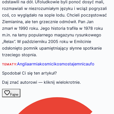
odstawili na dół. Ufoludkowie byli ponoć dosyć mali,
rozmawiali w niezrozumiałym języku i wciąż pogryzali
coś, co wyglądało na sople lodu. Chcieli poczęstować
Ziemianina, ale ten grzecznie odmówił. Pan Jan
zmarł w 1990 roku. Jego historia trafiła w 1978 roku
m.in. na łamy popularnego magazynu rysunkowego
„Relax”. W październiku 2005 roku w Emilcinie
odsłonięto pomnik upamiętniający słynne spotkanie
trzeciego stopnia.
Anglia
armia
kosmici
kosmos
tajemnica
ufo
TEMATY:
Spodobał Ci się ten artykuł?
Daj znać autorowi — kliknij wielokrotnie.
Fajne