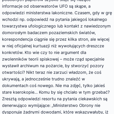
informacje od obserwatorów UFO są skąpe, a
odpowiedzi ministerstwa lakoniczne. Czasem, gdy w grę
wchodzi np. odpowiedź na pytania jakiegoś lokalnego
towarzystwa ufologicznego lub kontakt z nawiedzonym
domorosłym badaczem pozaziemskich światów,
korespondencja ciągnie się przez kilka stron, ale więcej
w niej oficjalnej kurtuazji niż wywołujących dreszcze
konkretów. Kto wie czy to nie argument dla
zwolenników teorii spiskowej – może rząd specjalnie
wystawił archiwum na pożarcie, by stworzyć pozory
otwartości? Nikt teraz nie zarzuci władzom, że coś
ukrywają, a jednocześnie trudno znaleźć w
dokumentach coś nowego. Nie ma zdjęć, tylko jakieś
stare kserokopie… Komu by się chciało w tym grzebać?
Zresztą odpowiedzi resortu na pytania ciekawskich są
denerwująco wymijające: „Ministerstwo Obrony nie
dysponuje żadnymi dowodami, które wskazywałyby, iż