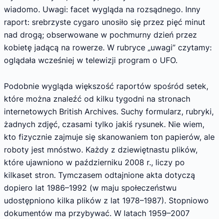
wiadomo. Uwagi: facet wygląda na rozsądnego. Inny
raport: srebrzyste cygaro unosiło się przez pięć minut
nad drogą; obserwowane w pochmurny dzień przez
kobietę jadącą na rowerze. W rubryce „uwagi” czytamy:
oglądała wcześniej w telewizji program o UFO.
Podobnie wygląda większość raportów spośród setek,
które można znaleźć od kilku tygodni na stronach
internetowych British Archives. Suchy formularz, rubryki,
żadnych zdjęć, czasami tylko jakiś rysunek. Nie wiem,
kto fizycznie zajmuje się skanowaniem ton papierów, ale
roboty jest mnóstwo. Każdy z dziewiętnastu plików,
które ujawniono w październiku 2008 r., liczy po
kilkaset stron. Tymczasem odtajnione akta dotyczą
dopiero lat 1986–1992 (w maju społeczeństwu
udostępniono kilka plików z lat 1978–1987). Stopniowo
dokumentów ma przybywać. W latach 1959–2007