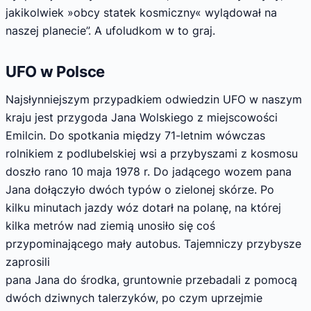
jakikolwiek »obcy statek kosmiczny« wylądował na
naszej planecie”. A ufoludkom w to graj.
UFO w Polsce
Najsłynniejszym przypadkiem odwiedzin UFO w naszym
kraju jest przygoda Jana Wolskiego z miejscowości
Emilcin. Do spotkania między 71-letnim wówczas
rolnikiem z podlubelskiej wsi a przybyszami z kosmosu
doszło rano 10 maja 1978 r. Do jadącego wozem pana
Jana dołączyło dwóch typów o zielonej skórze. Po
kilku minutach jazdy wóz dotarł na polanę, na której
kilka metrów nad ziemią unosiło się coś
przypominającego mały autobus. Tajemniczy przybysze
zaprosili
pana Jana do środka, gruntownie przebadali z pomocą
dwóch dziwnych talerzyków, po czym uprzejmie