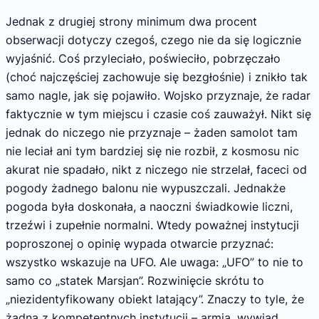
Jednak z drugiej strony minimum dwa procent
obserwacji dotyczy czegoś, czego nie da się logicznie
wyjaśnić. Coś przyleciało, poświeciło, pobrzęczało
(choć najczęściej zachowuje się bezgłośnie) i znikło tak
samo nagle, jak się pojawiło. Wojsko przyznaje, że radar
faktycznie w tym miejscu i czasie coś zauważył. Nikt się
jednak do niczego nie przyznaje – żaden samolot tam
nie leciał ani tym bardziej się nie rozbił, z kosmosu nic
akurat nie spadało, nikt z niczego nie strzelał, faceci od
pogody żadnego balonu nie wypuszczali. Jednakże
pogoda była doskonała, a naoczni świadkowie liczni,
trzeźwi i zupełnie normalni. Wtedy poważnej instytucji
poproszonej o opinię wypada otwarcie przyznać:
wszystko wskazuje na UFO. Ale uwaga: „UFO” to nie to
samo co „statek Marsjan”. Rozwinięcie skrótu to
„niezidentyfikowany obiekt latający”. Znaczy to tyle, że
żadna z kompetentnych instytucji – armia, wywiad,