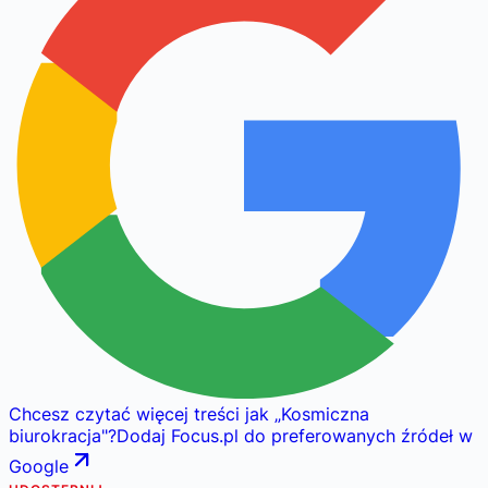
Chcesz czytać więcej treści jak
„
Kosmiczna
biurokracja
"
?
Dodaj Focus.pl do preferowanych źródeł w
Google