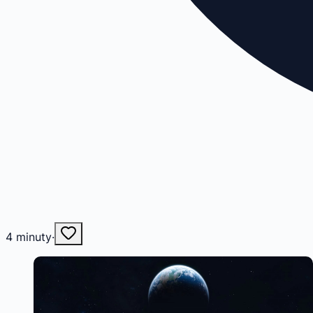
4
minuty
·