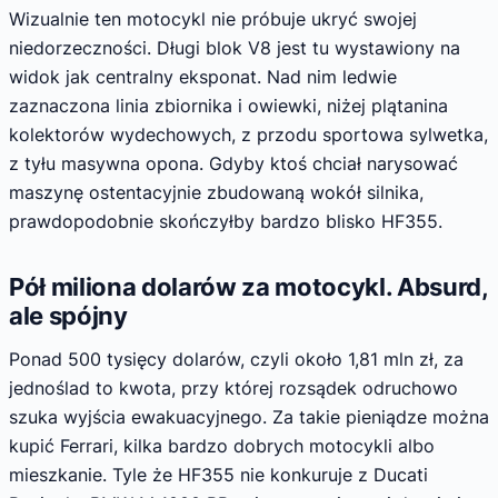
Wizualnie ten motocykl nie próbuje ukryć swojej
niedorzeczności. Długi blok V8 jest tu wystawiony na
widok jak centralny eksponat. Nad nim ledwie
zaznaczona linia zbiornika i owiewki, niżej plątanina
kolektorów wydechowych, z przodu sportowa sylwetka,
z tyłu masywna opona. Gdyby ktoś chciał narysować
maszynę ostentacyjnie zbudowaną wokół silnika,
prawdopodobnie skończyłby bardzo blisko HF355.
Pół miliona dolarów za motocykl. Absurd,
ale spójny
Ponad 500 tysięcy dolarów, czyli około 1,81 mln zł, za
jednoślad to kwota, przy której rozsądek odruchowo
szuka wyjścia ewakuacyjnego. Za takie pieniądze można
kupić Ferrari, kilka bardzo dobrych motocykli albo
mieszkanie. Tyle że HF355 nie konkuruje z Ducati