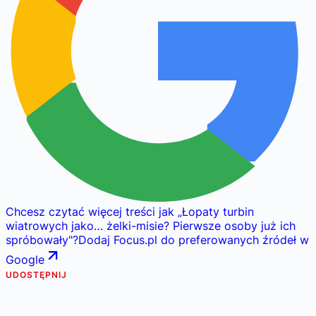
Chcesz czytać więcej treści jak
„
Łopaty turbin
wiatrowych jako… żelki-misie? Pierwsze osoby już ich
spróbowały
"
?
Dodaj Focus.pl do preferowanych źródeł w
Google
UDOSTĘPNIJ