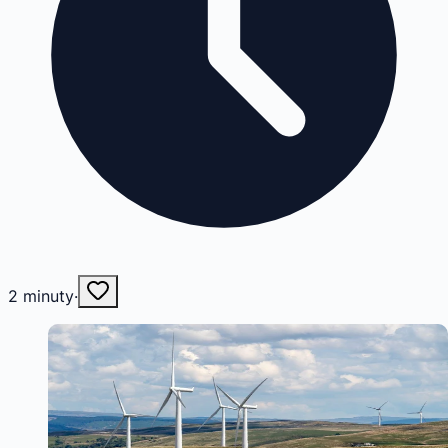
2
minuty
·