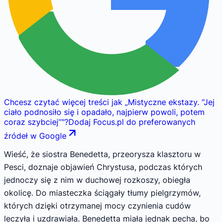
Chcesz czytać więcej treści jak
„
Mistyczne ekstazy. “Jej
ciało podnosiło się i opadało, najpierw powoli, potem
coraz szybciej”
"
?
Dodaj Focus.pl do preferowanych
źródeł w Google
Wieść, że siostra Benedetta, przeorysza klasztoru w
Pesci, doznaje objawień Chrystusa, podczas których
jednoczy się z nim w duchowej rozkoszy, obiegła
okolicę. Do miasteczka ściągały tłumy pielgrzymów,
których dzięki otrzymanej mocy czynienia cudów
leczyła i uzdrawiała. Benedetta miała jednak pecha, bo