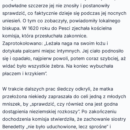
podwładne szczerze jej nie znosiły i postanowiły
sprawdzić, co faktycznie dzieje się podczas jej nocnych
uniesień. O tym co zobaczyły, powiadomiły lokalnego
biskupa. W 1620 roku do Pesci zjechała kościelna
komisja, która przesłuchała zakonnice.
Zaprotokołowano: „Leżała naga na swoim łożu i
dotykała palcami miejsc intymnych. Jej ciało podnosiło
się i opadało, najpierw powoli, potem coraz szybciej, aż
widać było wszystkie żebra. Na koniec wybuchała
płaczem i krzykiem”.
W trakcie dalszych prac śledczy odkryli, że matka
przełożona niekiedy zapraszała do celi jedną z młodych
mniszek, by „sprawdzić, czy również ona jest godna
dostąpienia nieziemskiej rozkoszy”. Po zakończeniu
dochodzenia komisja stwierdziła, że zachowanie siostry
Benedetty „nie było uduchowione, lecz sprośne” i