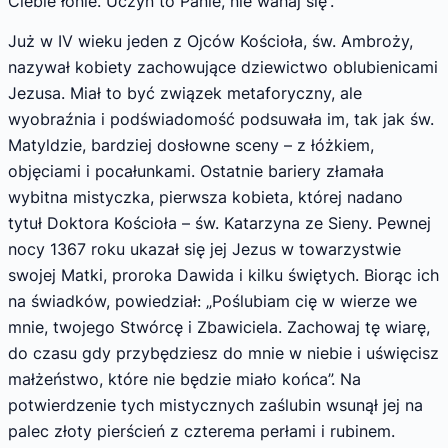
Ciebie łonie. Uczyń to Panie, nie wahaj się”.
Już w IV wieku jeden z Ojców Kościoła, św. Ambroży,
nazywał kobiety zachowujące dziewictwo oblubienicami
Jezusa. Miał to być związek metaforyczny, ale
wyobraźnia i podświadomość podsuwała im, tak jak św.
Matyldzie, bardziej dosłowne sceny – z łóżkiem,
objęciami i pocałunkami. Ostatnie bariery złamała
wybitna mistyczka, pierwsza kobieta, której nadano
tytuł Doktora Kościoła – św. Katarzyna ze Sieny. Pewnej
nocy 1367 roku ukazał się jej Jezus w towarzystwie
swojej Matki, proroka Dawida i kilku świętych. Biorąc ich
na świadków, powiedział: „Poślubiam cię w wierze we
mnie, twojego Stwórcę i Zbawiciela. Zachowaj tę wiarę,
do czasu gdy przybędziesz do mnie w niebie i uświęcisz
małżeństwo, które nie będzie miało końca”. Na
potwierdzenie tych mistycznych zaślubin wsunął jej na
palec złoty pierścień z czterema perłami i rubinem.