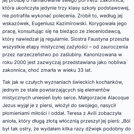
jej prośbę o namalowanie swego portretu. Zakonnica,
która ukończyła jedynie trzy klasy szkoły podstawowej,
nie potrafiła wykonać polecenia. Zrobił to, według jej
wskazówek, Eugeniusz Kazimirowski. Korygowała jego
pracę, konsultując się na bieżąco ze zleceniodawcą,
który nawiedzał ją regularnie. Siostra Faustyna przeszła
wszystkie etapy mistycznej zażyłości – od zauroczenia
przez narzeczeństwo po zaślubiny. Kanonizowana w
roku 2000 jest zazwyczaj przedstawiana jako nobliwa
zakonnica, choć zmarła w wieku 33 lat.
Tak jak w czułych wyznaniach świeckich kochanków,
jednym ze stale powtarzających się elementów
mistycznych uniesień było serce. Małgorzacie Alacoque
Jezus wyjął je z piersi, włożył do swojego, nasycił
płomieniami miłości i oddał. Teresa z Avili zobaczyła
anioła, który długą złotą włócznią przeszył jej pierś: „Ból
był tak ostry, że wydałam kilka razy dźwięk podobny do