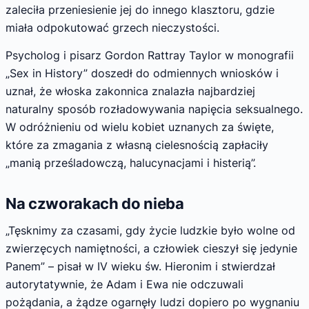
zaleciła przeniesienie jej do innego klasztoru, gdzie
miała odpokutować grzech nieczystości.
Psycholog i pisarz Gordon Rattray Taylor w monografii
„Sex in History” doszedł do odmiennych wniosków i
uznał, że włoska zakonnica znalazła najbardziej
naturalny sposób rozładowywania napięcia seksualnego.
W odróżnieniu od wielu kobiet uznanych za święte,
które za zmagania z własną cielesnością zapłaciły
„manią prześladowczą, halucynacjami i histerią”.
Na czworakach do nieba
„Tęsknimy za czasami, gdy życie ludzkie było wolne od
zwierzęcych namiętności, a człowiek cieszył się jedynie
Panem” – pisał w IV wieku św. Hieronim i stwierdzał
autorytatywnie, że Adam i Ewa nie odczuwali
pożądania, a żądze ogarnęły ludzi dopiero po wygnaniu