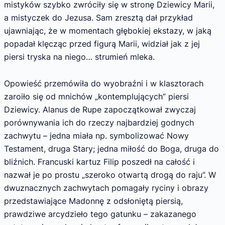
mistyków szybko zwróciły się w stronę Dziewicy Marii,
a mistyczek do Jezusa. Sam zresztą dał przykład
ujawniając, że w momentach głębokiej ekstazy, w jaką
popadał klęcząc przed figurą Marii, widział jak z jej
piersi tryska na niego… strumień mleka.
Opowieść przemówiła do wyobraźni i w klasztorach
zaroiło się od mnichów „kontemplujących” piersi
Dziewicy. Alanus de Rupe zapoczątkował zwyczaj
porównywania ich do rzeczy najbardziej godnych
zachwytu – jedna miała np. symbolizować Nowy
Testament, druga Stary; jedna miłość do Boga, druga do
bliźnich. Francuski kartuz Filip poszedł na całość i
nazwał je po prostu „szeroko otwartą drogą do raju”. W
dwuznacznych zachwytach pomagały ryciny i obrazy
przedstawiające Madonnę z odsłoniętą piersią,
prawdziwe arcydzieło tego gatunku – zakazanego