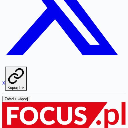
X
Kopiuj link
Załaduj więcej