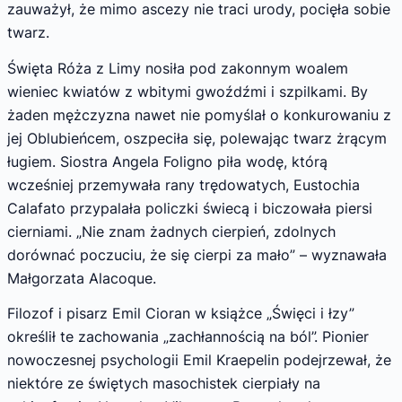
zauważył, że mimo ascezy nie traci urody, pocięła sobie
twarz.
Święta Róża z Limy nosiła pod zakonnym woalem
wieniec kwiatów z wbitymi gwoźdźmi i szpilkami. By
żaden mężczyzna nawet nie pomyślał o konkurowaniu z
jej Oblubieńcem, oszpeciła się, polewając twarz żrącym
ługiem. Siostra Angela Foligno piła wodę, którą
wcześniej przemywała rany trędowatych, Eustochia
Calafato przypalała policzki świecą i biczowała piersi
cierniami. „Nie znam żadnych cierpień, zdolnych
dorównać poczuciu, że się cierpi za mało” – wyznawała
Małgorzata Alacoque.
Filozof i pisarz Emil Cioran w książce „Święci i łzy”
określił te zachowania „zachłannością na ból”. Pionier
nowoczesnej psychologii Emil Kraepelin podejrzewał, że
niektóre ze świętych masochistek cierpiały na