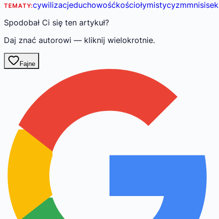
cywilizacje
duchowość
kościoły
mistycyzm
mnisi
sek
TEMATY:
Spodobał Ci się ten artykuł?
Daj znać autorowi — kliknij wielokrotnie.
Fajne