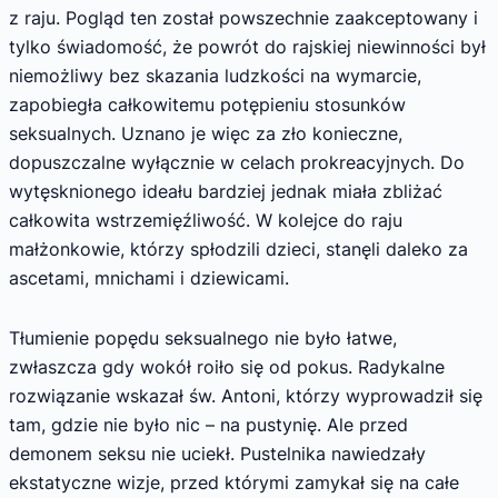
z raju. Pogląd ten został powszechnie zaakceptowany i
tylko świadomość, że powrót do rajskiej niewinności był
niemożliwy bez skazania ludzkości na wymarcie,
zapobiegła całkowitemu potępieniu stosunków
seksualnych. Uznano je więc za zło konieczne,
dopuszczalne wyłącznie w celach prokreacyjnych. Do
wytęsknionego ideału bardziej jednak miała zbliżać
całkowita wstrzemięźliwość. W kolejce do raju
małżonkowie, którzy spłodzili dzieci, stanęli daleko za
ascetami, mnichami i dziewicami.
Tłumienie popędu seksualnego nie było łatwe,
zwłaszcza gdy wokół roiło się od pokus. Radykalne
rozwiązanie wskazał św. Antoni, którzy wyprowadził się
tam, gdzie nie było nic – na pustynię. Ale przed
demonem seksu nie uciekł. Pustelnika nawiedzały
ekstatyczne wizje, przed którymi zamykał się na całe