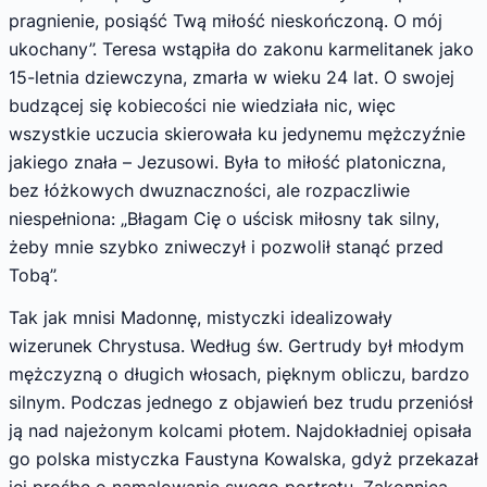
pragnienie, posiąść Twą miłość nieskończoną. O mój
ukochany”. Teresa wstąpiła do zakonu karmelitanek jako
15-letnia dziewczyna, zmarła w wieku 24 lat. O swojej
budzącej się kobiecości nie wiedziała nic, więc
wszystkie uczucia skierowała ku jedynemu mężczyźnie
jakiego znała – Jezusowi. Była to miłość platoniczna,
bez łóżkowych dwuznaczności, ale rozpaczliwie
niespełniona: „Błagam Cię o uścisk miłosny tak silny,
żeby mnie szybko zniweczył i pozwolił stanąć przed
Tobą”.
Tak jak mnisi Madonnę, mistyczki idealizowały
wizerunek Chrystusa. Według św. Gertrudy był młodym
mężczyzną o długich włosach, pięknym obliczu, bardzo
silnym. Podczas jednego z objawień bez trudu przeniósł
ją nad najeżonym kolcami płotem. Najdokładniej opisała
go polska mistyczka Faustyna Kowalska, gdyż przekazał