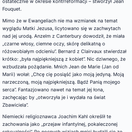
ostatecznie w okresie kontrreformacji – stworzył Jean
Fouquet.
Mimo że w Ewangeliach nie ma wzmianek na temat
wyglądu Matki Jezusa, licytowano się w zachwytach
nad jej urodą. Anzelm z Canterbury dowodził, że miała
„czarne włosy, ciemne oczy, skórę delikatną o
różowobiałym odcieniu”. Bernard z Clairvaux stwierdzał
krótko: „była najpiękniejszą z kobiet”. Nic dziwnego, że
wzbudzała pożądanie. Mnich Jean de Marie (Jan od
Marii) wołał: „Chcę cię posiąść jako moją jedyną. Moją
narzeczoną, moją najpiękniejszą. Bądź Panią mojego
serca”. Fantazjowano nawet na temat jej łona,
zachęcając by „otworzyła je i wydała na świat
Zbawiciela”.
Niemiecki religioznawca Joachim Kahl określił te
zachowania jako „przejaw infantylnej, pokaleczonej
seksualności”. Po nocnych wizjach mnisi budzili się ze