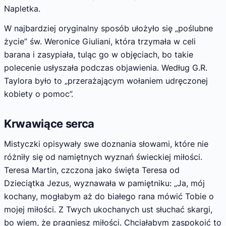
Napletka.
W najbardziej oryginalny sposób ułożyło się „poślubne
życie” św. Weronice Giuliani, która trzymała w celi
barana i zasypiała, tuląc go w objęciach, bo takie
polecenie usłyszała podczas objawienia. Według G.R.
Taylora było to „przerażającym wołaniem udręczonej
kobiety o pomoc”.
Krwawiące serca
Mistyczki opisywały swe doznania słowami, które nie
różniły się od namiętnych wyznań świeckiej miłości.
Teresa Martin, czczona jako święta Teresa od
Dzieciątka Jezus, wyznawała w pamiętniku: „Ja, mój
kochany, mogłabym aż do białego rana mówić Tobie o
mojej miłości. Z Twych ukochanych ust słuchać skargi,
bo wiem, że pragniesz miłości. Chciałabym zaspokoić to