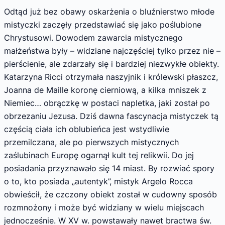
Odtąd już bez obawy oskarżenia o bluźnierstwo młode
mistyczki zaczęły przedstawiać się jako poślubione
Chrystusowi. Dowodem zawarcia mistycznego
małżeństwa były – widziane najczęściej tylko przez nie –
pierścienie, ale zdarzały się i bardziej niezwykłe obiekty.
Katarzyna Ricci otrzymała naszyjnik i królewski płaszcz,
Joanna de Maille koronę cierniową, a kilka mniszek z
Niemiec… obrączkę w postaci napletka, jaki został po
obrzezaniu Jezusa. Dziś dawna fascynacja mistyczek tą
częścią ciała ich oblubieńca jest wstydliwie
przemilczana, ale po pierwszych mistycznych
zaślubinach Europę ogarnął kult tej relikwii. Do jej
posiadania przyznawało się 14 miast. By rozwiać spory
o to, kto posiada „autentyk”, mistyk Argelo Rocca
obwieścił, że czczony obiekt został w cudowny sposób
rozmnożony i może być widziany w wielu miejscach
jednocześnie. W XV w. powstawały nawet bractwa św.