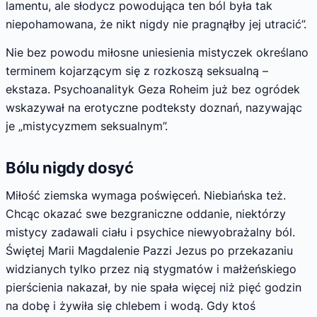
lamentu, ale słodycz powodująca ten ból była tak
niepohamowana, że nikt nigdy nie pragnąłby jej utracić”.
Nie bez powodu miłosne uniesienia mistyczek określano
terminem kojarzącym się z rozkoszą seksualną –
ekstaza. Psychoanalityk Geza Roheim już bez ogródek
wskazywał na erotyczne podteksty doznań, nazywając
je „mistycyzmem seksualnym”.
Bólu nigdy dosyć
Miłość ziemska wymaga poświęceń. Niebiańska też.
Chcąc okazać swe bezgraniczne oddanie, niektórzy
mistycy zadawali ciału i psychice niewyobrażalny ból.
Świętej Marii Magdalenie Pazzi Jezus po przekazaniu
widzianych tylko przez nią stygmatów i małżeńskiego
pierścienia nakazał, by nie spała więcej niż pięć godzin
na dobę i żywiła się chlebem i wodą. Gdy ktoś