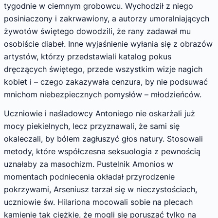
tygodnie w ciemnym grobowcu. Wychodził z niego
posiniaczony i zakrwawiony, a autorzy umoralniających
żywotów świętego dowodzili, że rany zadawał mu
osobiście diabeł. Inne wyjaśnienie wyłania się z obrazów
artystów, którzy przedstawiali katalog pokus
dręczących świętego, przede wszystkim wizje nagich
kobiet i – czego zakazywała cenzura, by nie podsuwać
mnichom niebezpiecznych pomysłów – młodzieńców.
Uczniowie i naśladowcy Antoniego nie oskarżali już
mocy piekielnych, lecz przyznawali, że sami się
okaleczali, by bólem zagłuszyć głos natury. Stosowali
metody, które współczesna seksuologia z pewnością
uznałaby za masochizm. Pustelnik Amonios w
momentach podniecenia okładał przyrodzenie
pokrzywami, Arseniusz tarzał się w nieczystościach,
uczniowie św. Hilariona mocowali sobie na plecach
kamienie tak ciężkie, że mogli się poruszać tylko na