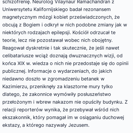
schizofrenię. Neurolog Vilaynaur Ramachandran z
Uniwersytetu Kalifornijskiego badał rezonansem
magnetycznym mózgi kobiet przeświadczonych, że
obcują z Bogiem i odkrył w nich podobne zmiany jak w
niektórych rodzajach epilepsji. Kościół odrzucał te
teorie, lecz nie pozostawał wobec nich obojętny.
Reagował dyskretnie i tak skutecznie, że jeśli nawet
celibatariusze wciąż doznają dwuznacznych wizji, od
końca XIX w. wiedza o nich nie przedostaje się do opinii
publicznej. Informacje o wydarzeniach, do jakich
niedawno doszło w zgromadzeniu betanek w
Kazimierzu, przeniknęły za klasztorne mury tylko
dlatego, że zakonnice wymówiły posłuszeństwo
przełożonym i wbrew nakazom nie opuściły budynku. Z
relacji reporterów wynika, że przebywał wśród nich
ekszakonnik, który pomagał im w osiąganiu duchowej
ekstazy, a którego nazywały Jezusem.