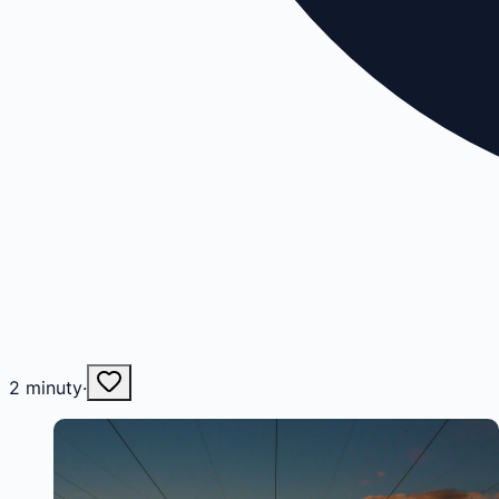
2
minuty
·