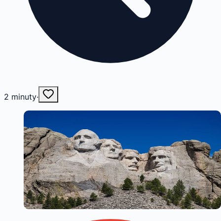
2
minuty
·