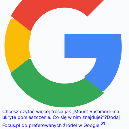
Chcesz czytać więcej treści jak
„
Mount Rushmore ma
ukryte pomieszczenie. Co się w nim znajduje?
"
?
Dodaj
Focus.pl do preferowanych źródeł w Google