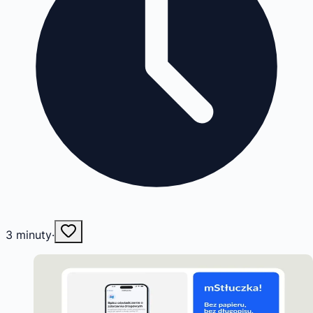
3
minuty
·