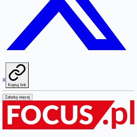
X
Kopiuj link
Załaduj więcej