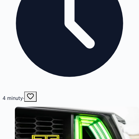
4
minuty
·