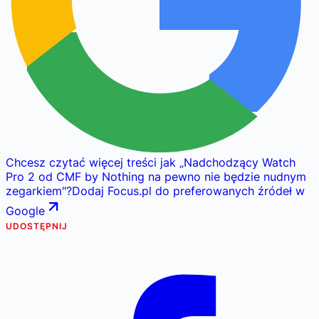
Chcesz czytać więcej treści jak
„
Nadchodzący Watch
Pro 2 od CMF by Nothing na pewno nie będzie nudnym
zegarkiem
"
?
Dodaj Focus.pl do preferowanych źródeł w
Google
UDOSTĘPNIJ