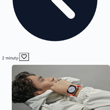
2
minuty
·