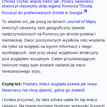
Chcesz czytać więcej treści jak
„
Polscy naukowcy
stworzyli niezwykły atlas legend Pomorza
"
?
Dodaj
Focus.pl do preferowanych źródeł w Google
To właśnie oni, jak piszą na łamach
Journal of Maps
,
stworzyli obszerny opis geograficzny zjawisk
nadprzyrodzonych na Pomorzu po stronie polskiej i
niemieckiej. Owoc poczynionych wysiłków robi wrażenie
nie tylko ze względu na ogrom informacji z niego
wynikających. Jest przy okazji wyjątkowo atrakcyjny
pod względem wizualnym. Celem przyświecającym
twórcom mapy było bowiem nadanie jej nieco
renesansowego stylu.
Czytaj też:
Prastary miecz wygląda prawie jak nowy.
Naukowcy nie chcą ujawnić, gdzie go znaleźli
I trzeba przyznać, że taka sztuka udała im się wręcz
celująco. Na mapie możemy dostrzec wizerunki licznych