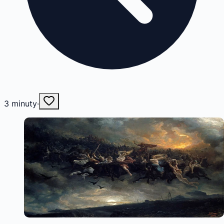
3
minuty
·