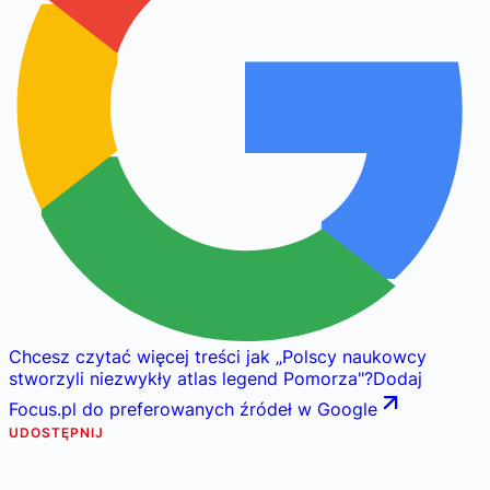
Chcesz czytać więcej treści jak
„
Polscy naukowcy
stworzyli niezwykły atlas legend Pomorza
"
?
Dodaj
Focus.pl do preferowanych źródeł w Google
UDOSTĘPNIJ