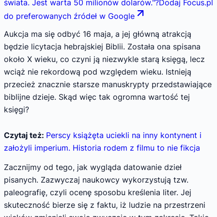
świata. Jest warta 50 milionów dolarów.
"
?
Dodaj Focus.pl
do preferowanych źródeł w Google
Aukcja ma się odbyć 16 maja, a jej główną atrakcją
będzie licytacja hebrajskiej Biblii. Została ona spisana
około X wieku, co czyni ją niezwykle starą księgą, lecz
wciąż nie rekordową pod względem wieku. Istnieją
przecież znacznie starsze manuskrypty przedstawiające
biblijne dzieje. Skąd więc tak ogromna wartość tej
księgi?
Czytaj też:
Perscy książęta uciekli na inny kontynent i
założyli imperium. Historia rodem z filmu to nie fikcja
Zacznijmy od tego, jak wygląda datowanie dzieł
pisanych. Zazwyczaj naukowcy wykorzystują tzw.
paleografię, czyli ocenę sposobu kreślenia liter. Jej
skuteczność bierze się z faktu, iż ludzie na przestrzeni