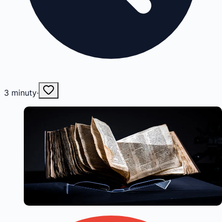
3
minuty
·