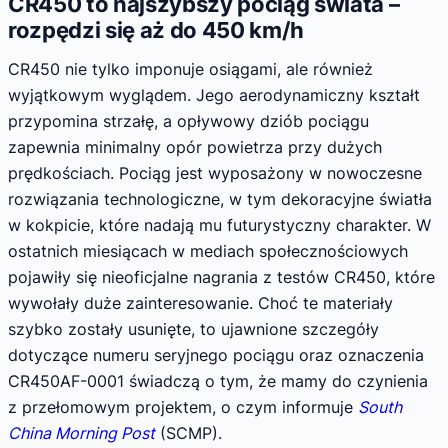
CR450 to najszybszy pociąg świata –
rozpędzi się aż do 450 km/h
CR450 nie tylko imponuje osiągami, ale również
wyjątkowym wyglądem. Jego aerodynamiczny kształt
przypomina strzałę, a opływowy dziób pociągu
zapewnia minimalny opór powietrza przy dużych
prędkościach. Pociąg jest wyposażony w nowoczesne
rozwiązania technologiczne, w tym dekoracyjne światła
w kokpicie, które nadają mu futurystyczny charakter. W
ostatnich miesiącach w mediach społecznościowych
pojawiły się nieoficjalne nagrania z testów CR450, które
wywołały duże zainteresowanie. Choć te materiały
szybko zostały usunięte, to ujawnione szczegóły
dotyczące numeru seryjnego pociągu oraz oznaczenia
CR450AF-0001 świadczą o tym, że mamy do czynienia
z przełomowym projektem, o czym informuje
South
China Morning Post
(SCMP).