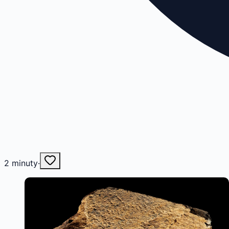
2
minuty
·