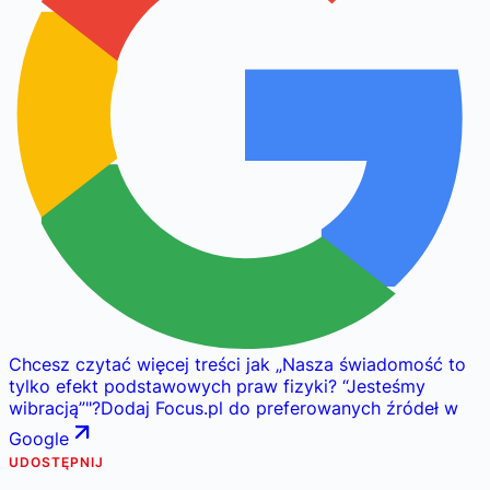
Chcesz czytać więcej treści jak
„
Nasza świadomość to
tylko efekt podstawowych praw fizyki? “Jesteśmy
wibracją”
"
?
Dodaj Focus.pl do preferowanych źródeł w
Google
UDOSTĘPNIJ