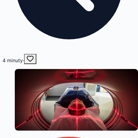
4
minuty
·