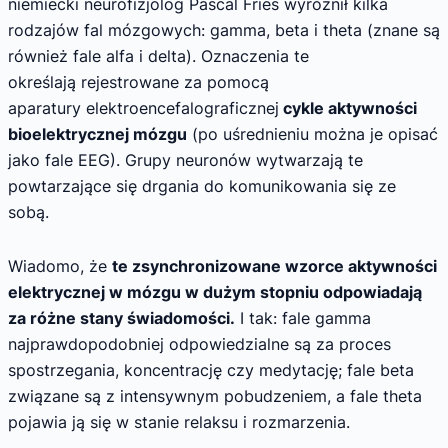
niemiecki neurofizjolog Pascal Fries wyróżnił kilka
rodzajów fal mózgowych: gamma, beta i theta (znane są
również fale alfa i delta). Oznaczenia te
określają rejestrowane za pomocą
aparatury elektroencefalograficznej
cykle aktywności
bioelektrycznej mózgu
(po uśrednieniu można je opisać
jako fale EEG). Grupy neuronów wytwarzają te
powtarzające się drgania do komunikowania się ze
sobą.
Wiadomo, że
te zsynchronizowane wzorce aktywności
elektrycznej w mózgu w dużym stopniu odpowiadają
za różne stany świadomości.
I tak: fale gamma
najprawdopodobniej odpowiedzialne są za proces
spostrzegania, koncentrację czy medytację; fale beta
związane są z intensywnym pobudzeniem, a fale theta
pojawia ją się w stanie relaksu i rozmarzenia.