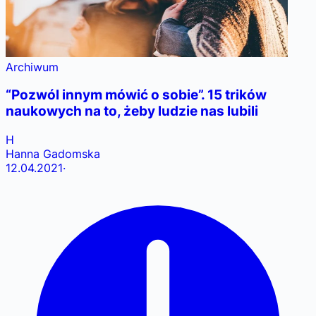
Archiwum
“Pozwól innym mówić o sobie”. 15 trików
naukowych na to, żeby ludzie nas lubili
H
Hanna Gadomska
12.04.2021
·