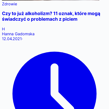
Zdrowie
Czy to już alkoholizm? 11 oznak, które mogą
świadczyć o problemach z piciem
H
Hanna Gadomska
12.04.2021
·