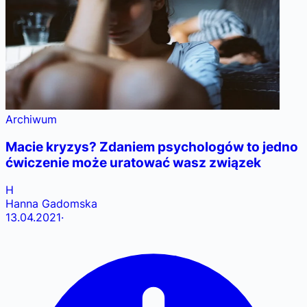
Archiwum
Macie kryzys? Zdaniem psychologów to jedno
ćwiczenie może uratować wasz związek
H
Hanna Gadomska
13.04.2021
·