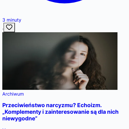
3
minuty
·
Archiwum
Przeciwieństwo narcyzmu? Echoizm.
„Komplementy i zainteresowanie są dla nich
niewygodne”