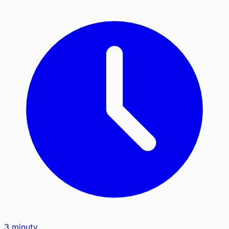
3
minuty