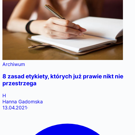
Archiwum
8 zasad etykiety, których już prawie nikt nie
przestrzega
H
Hanna Gadomska
13.04.2021
·