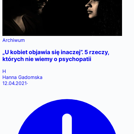
Archiwum
„U kobiet objawia się inaczej”. 5 rzeczy,
których nie wiemy o psychopatii
H
Hanna Gadomska
12.04.2021
·