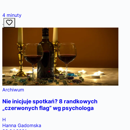
4
minuty
·
Archiwum
Nie inicjuje spotkań? 8 randkowych
„czerwonych flag” wg psychologa
H
Hanna Gadomska