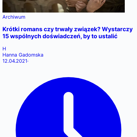
Archiwum
Krótki romans czy trwały związek? Wystarczy
15 wspólnych doświadczeń, by to ustalić
H
Hanna Gadomska
12.04.2021
·