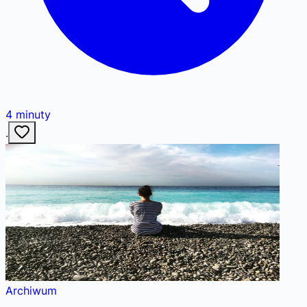
4
minuty
·
Archiwum