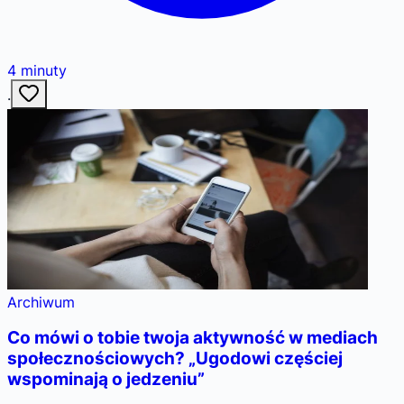
4
minuty
·
Archiwum
Co mówi o tobie twoja aktywność w mediach
społecznościowych? „Ugodowi częściej
wspominają o jedzeniu”