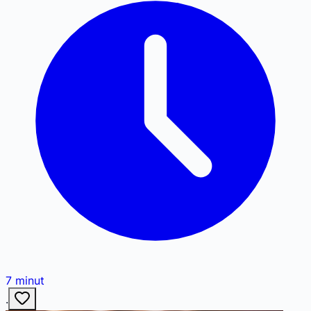
7
minut
·