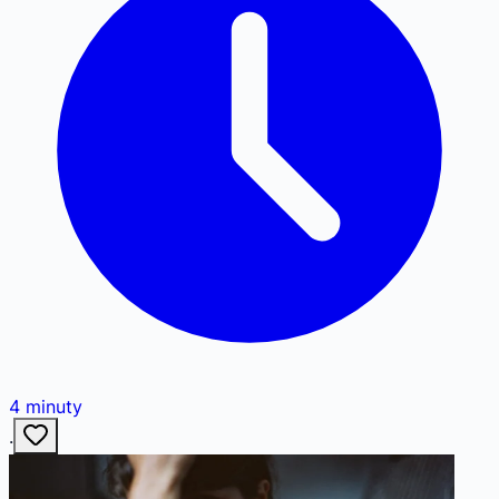
4
minuty
·