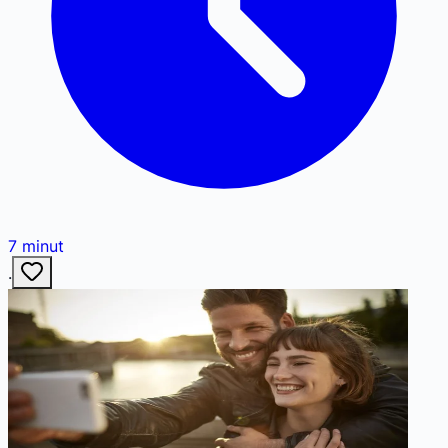
7
minut
·