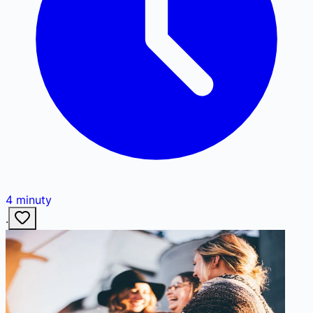
4
minuty
·