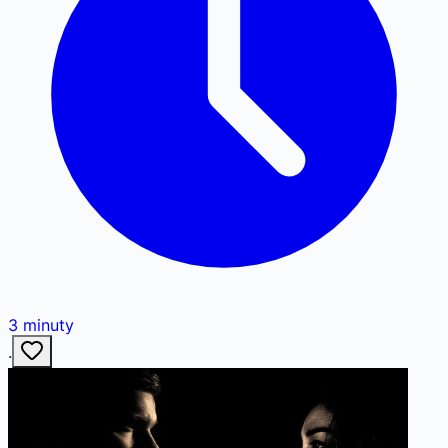
3
minuty
·