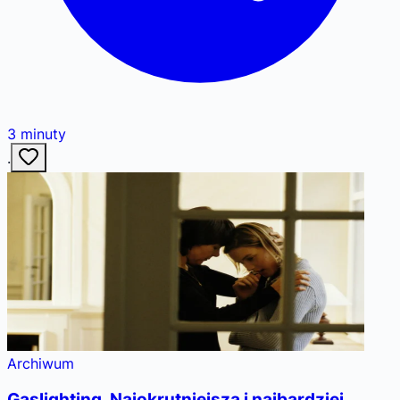
3
minuty
·
Archiwum
Gaslighting. Najokrutniejsza i najbardziej