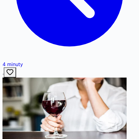
4
minuty
·