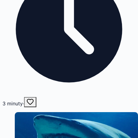
3
minuty
·