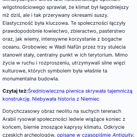
wilgotnościowego sprawiał, że klimat był łagodniejszy
niż dziś, ale i tak przerywany okresami suszy.
Elastyczność była kluczowa. Te społeczności łączyły
prawdopodobnie łowiectwo, zbieractwo, pasterstwo
oraz, jak wiemy, intensywne korzystanie z bogactw
oceanu. Grobowiec w Wadi Nafūn przez trzy stulecia
stanowił stały, centralny punkt w ich terytorium. Mimo
życia w ruchu i rozproszeniu, utrzymywali silne więzi
kulturowe, których symbolem była właśnie ta
monumentalna budowla.
Czytaj też:
Średniowieczna piwnica skrywała tajemniczą
konstrukcję. Niebywała historia z Niemiec
Dotychczasowy obraz neolitu na suchych terenach
Arabii rysował społeczności ledwie wiążące koniec z
końcem, biernie znoszące kaprysy klimatu. Odkrycie
czeskich archeologów,
opisane w czasopiśmie
Antiquity
,