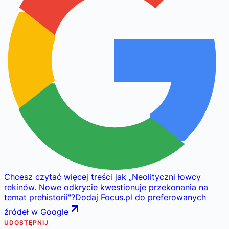
Chcesz czytać więcej treści jak
„
Neolityczni łowcy
rekinów. Nowe odkrycie kwestionuje przekonania na
temat prehistorii
"
?
Dodaj Focus.pl do preferowanych
źródeł w Google
UDOSTĘPNIJ