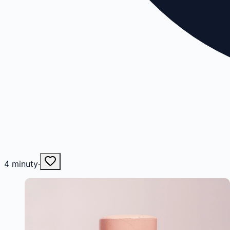
4
minuty
·