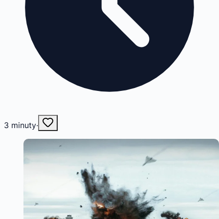
3
minuty
·