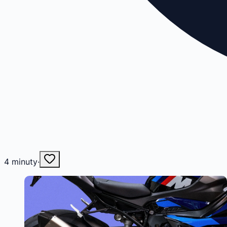
4
minuty
·