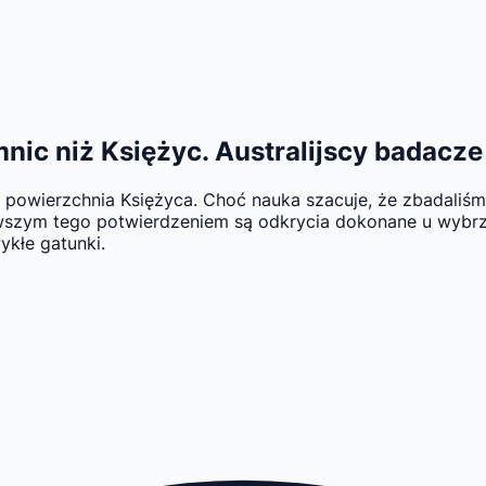
nic niż Księżyc. Australijscy badacz
 powierzchnia Księżyca. Choć nauka szacuje, że zbadaliś
wszym tego potwierdzeniem są odkrycia dokonane u wybrze
ykłe gatunki.