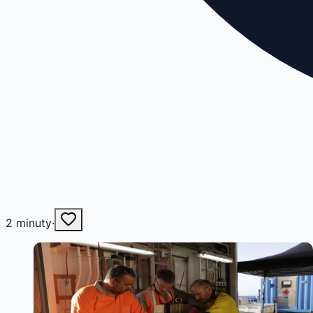
2
minuty
·